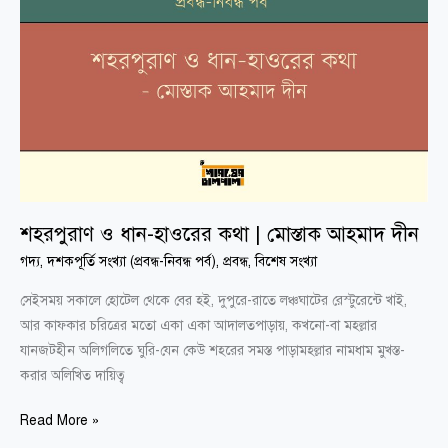
হাওরের
কথা
|
মোস্তাক
আহমাদ
দীন
শহরপুরাণ ও ধান-হাওরের কথা | মোস্তাক আহমাদ দীন
গদ্য
,
দশকপূর্তি সংখ্যা (প্রবন্ধ-নিবন্ধ পর্ব)
,
প্রবন্ধ
,
বিশেষ সংখ্যা
সেইসময় সকালে হোটেল থেকে বের হই, দুপুরে-রাতে লঞ্চঘাটের রেস্টুরেন্টে খাই,
আর কাফকার চরিত্রের মতো একা একা আদালতপাড়ায়, কখনো-বা মহল্লার
যানজটহীন অলিগলিতে ঘুরি-যেন কেউ শহরের সমস্ত পাড়ামহল্লার নামধাম মুখস্ত-
করার অলিখিত দায়িত্ব
Read More »