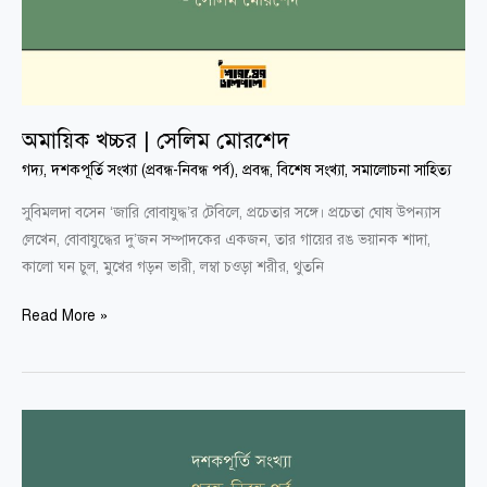
অমায়িক খচ্চর | সেলিম মোরশেদ
গদ্য
,
দশকপূর্তি সংখ্যা (প্রবন্ধ-নিবন্ধ পর্ব)
,
প্রবন্ধ
,
বিশেষ সংখ্যা
,
সমালোচনা সাহিত্য
সুবিমলদা বসেন ‘জারি বোবাযুদ্ধ’র টেবিলে, প্রচেতার সঙ্গে। প্রচেতা ঘোষ উপন্যাস
লেখেন, বোবাযুদ্ধের দু’জন সম্পাদকের একজন, তার গায়ের রঙ ভয়ানক শাদা,
কালো ঘন চুল, মুখের গড়ন ভারী, লম্বা চওড়া শরীর, থুতনি
Read More »
শহরপুরাণ
ও
ধান-