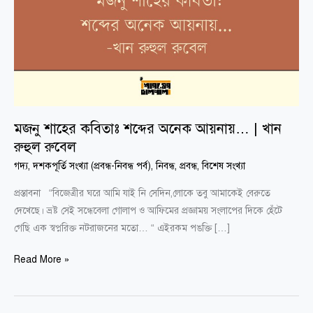
আয়নায়…
|
খান
রুহুল
রুবেল
মজনু শাহের কবিতাঃ শব্দের অনেক আয়নায়… | খান
রুহুল রুবেল
গদ্য
,
দশকপূর্তি সংখ্যা (প্রবন্ধ-নিবন্ধ পর্ব)
,
নিবন্ধ
,
প্রবন্ধ
,
বিশেষ সংখ্যা
প্রস্তাবনা “বিজেত্রীর ঘরে আমি যাই নি সেদিন,লোকে তবু আমাকেই বেরুতে
দেখেছে। ভ্রষ্ট সেই সন্ধেবেলা গোলাপ ও আফিমের প্রজ্ঞাময় সংলাপের দিকে হেঁটে
গেছি এক স্বপ্নরিক্ত নটরাজনের মতো… “ এইরকম পঙক্তি […]
Read More »