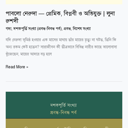
পাবলো নেরুদা — প্রেমিক, বিপ্লবী ও অভিযুক্ত | লুনা
রুশদী
গদ্য
,
দশকপূর্তি সংখ্যা (প্রবন্ধ-নিবন্ধ পর্ব)
,
প্রবন্ধ
,
বিশেষ সংখ্যা
যদি নেরুদা ভূমিষ্ঠ হওয়ার এক মাসের মাথায় তাঁর মায়ের মৃত্যু না ঘটত, তিনি কি
অন্য রকম কেউ হতেন? সারাজীবন কী তীব্রভাবে বিভিন্ন নারীর কাছে ভালোবাসা
খুঁজেছেন, মায়ের আদরে বড় হলে
Read More »
এশিয়ার
আধ্যাত্মচর্চার
ইতিহাসে
দিকবদলকারী
নারীসাধক-