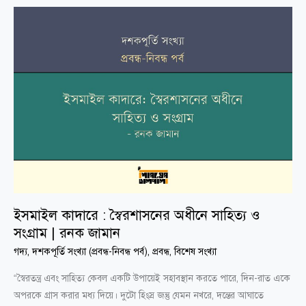
ইসমাইল
কাদারে
:
স্বৈরশাসনের
অধীনে
সাহিত্য
ও
সংগ্রাম
|
রনক
জামান
ইসমাইল কাদারে : স্বৈরশাসনের অধীনে সাহিত্য ও
সংগ্রাম | রনক জামান
গদ্য
,
দশকপূর্তি সংখ্যা (প্রবন্ধ-নিবন্ধ পর্ব)
,
প্রবন্ধ
,
বিশেষ সংখ্যা
“স্বৈরতন্ত্র এবং সাহিত্য কেবল একটি উপায়েই সহাবস্থান করতে পারে, দিন-রাত একে
অপরকে গ্রাস করার মধ্য দিয়ে। দুটো হিংস্র জন্তু যেমন নখরে, দন্তের আঘাতে