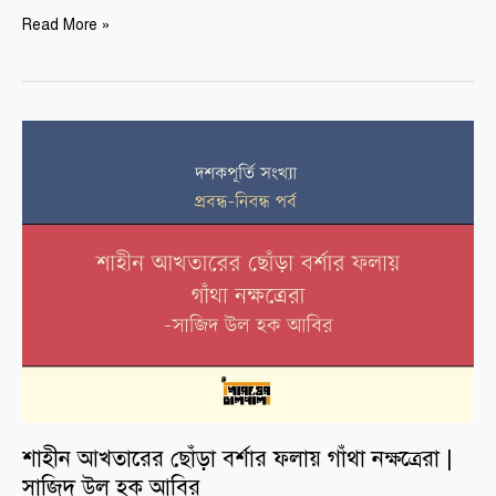
Read More »
শাহীন
আখতারের
ছোঁড়া
বর্শার
ফলায়
গাঁথা
নক্ষত্রেরা
|
সাজিদ
উল
হক
আবির
শাহীন আখতারের ছোঁড়া বর্শার ফলায় গাঁথা নক্ষত্রেরা |
সাজিদ উল হক আবির