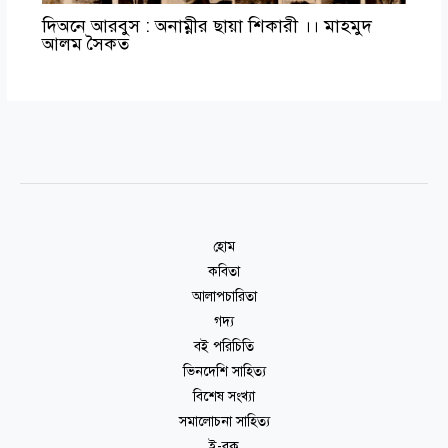
দিঅনে আরবুস : অনাম্নীর ছায়া শিকারী ।। মাহমুদ
আলম সৈকত
হোম
কবিতা
আলাপচারিতা
গদ্য
বই পরিচিতি
ভিনদেশি সাহিত্য
বিশেষ সংখ্যা
সমালোচনা সাহিত্য
ই-বুক