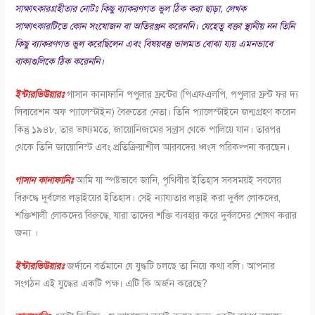
সাক্ষাৎকারগ্রহীতার নোটঃ কিছু ব্যাকরণগত ভুল ঠিক করা ছাড়া, লেখক
সাক্ষাৎকারটি
তে কোন সংযোজন বা অতিরঞ্জন করেননি। যেহেতু বক্তা স্থানীয় নন তিনি
কিছু ব্যাকরণগত ভুল করেছিলেন এবং বিষয়বস্তু ভালমত বোঝা যায় এমনভাবে
বাক্যগুলিকে ঠিক করেননি।
ইন্টারভিউয়ারঃ
গাসান কানাফানি পপুলার ফ্রন্টের (পিএফএলপি, পপুলার ফ্রন্ট ফর দ্য
লিবারেশন অফ প্যালেস্টাইন) বৈরুতের নেতা। তিনি প্যালেস্টাইনে জন্মগ্রহণ করেন
কিন্তু ১৯৪৮, তার ভাষ্যমতে, জায়োনিজমের সন্ত্রাস থেকে পালিয়ে যান। তারপর
থেকে তিনি জায়োনিস্ট এবং প্রতিক্রিয়াশীল আরবদের ধ্বংস পরিকল্পনা করছেন।
গাসান কানাফানিঃ
আমি যা স্পষ্টভাবে জানি, পৃথিবীর ইতিহাস সবসময়ই সবলের
বিরুদ্ধে দুর্বলের লড়াইয়ের ইতিহাস। সেই ন্যায্যতার লড়াই করা দুর্বল লোকদের,
শক্তিশালী লোকদের বিরুদ্ধে, যারা তাদের শক্তি ব্যবহার করে দুর্বলদের শোষণ করার
জন্য ।
ইন্টারভিউয়ারঃ
জর্দানে বর্তমানে যে যুদ্ধটি চলছে তা নিয়ে কথা বলি। আপনার
সংগঠন এই যুদ্ধের একটি পক্ষ। এটি কি অর্জন করেছে?