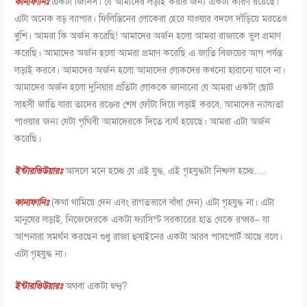
কানাফানিঃ
একটা জিনিস। যে আমাদের লড়াই করার জন্য একটা কারণ রয়েছে।
এটা অনেক বড় ব্যাপার। ফিলিস্তিনের লোকেরা হেরে যাওয়ার বদলে দাঁড়িয়ে মরতেও
খুশি। আমরা কি অর্জন করেছি! আমাদের অর্জন হলো আমরা রাজাকে ভুল প্রমাণ
করেছি। আমাদের অর্জন হলো আমরা প্রমাণ করেছি এ জাতি বিজয়ের আগ পর্যন্ত
লড়াই করবে। আমাদের অর্জন হলো আমাদের লোকদের কখনো হারানো যাবে না।
আমাদের অর্জন হলো দুনিয়ার প্রতিটা লোককে জানানো যে আমরা একটা ছোট
সাহসী জাতি যারা তাদের রক্তের শেষ ফোঁটা দিয়ে লড়াই করবে, আমাদের ন্যায্যতা
পাওয়ার জন্য যেটা পৃথিবী আমাদেরকে দিতে ব্যর্থ হয়েছে। আমরা এটা অর্জন
করেছি।
ইন্টারভিউয়ারঃ
আসলে মনে হচ্ছে যে এই যুদ্ধ, এই গৃহযুদ্ধটা নিষ্ফল হচ্ছে….
কানাফানিঃ
(কথা থামিয়ে দেন এবং রাগতভাবে বাঁধা দেন) এটা গৃহযুদ্ধ না। এটা
মানুষের লড়াই, নিজেদেরকে একটা ফ্যাসিস্ট সরকারের হাত থেকে রক্ষার– যা
আপনারা সমর্থন করছেন শুধু রাজা হুসাইনের একটা আরব পাসপোর্ট আছে বলে।
এটা গৃহযুদ্ধ না।
ইন্টারভিউয়ারঃ
অথবা একটা দ্বন্দ্ব?