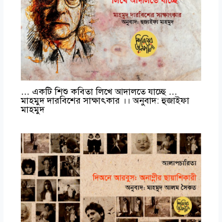
… একটি শিশু কবিতা লিখে আদালতে যাচ্ছে …
মাহমুদ দারবিশের সাক্ষাৎকার ।। অনুবাদ: হুজাইফা
মাহমুদ