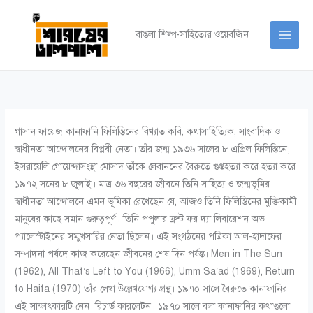
Skip
to
বাঙলা শিল্প-সাহিত্যের ওয়েবজিন
content
গাসান ফায়েজ কানাফানি ফিলিস্তিনের বিখ্যাত কবি, কথাসাহিত্যিক, সাংবাদিক ও
স্বাধীনতা আন্দোলনের বিপ্লবী নেতা। তাঁর জন্ম ১৯৩৬ সালের ৮ এপ্রিল ফিলিস্তিনে;
ইসরায়েলি গোয়েন্দাসংস্থা মোসাদ তাঁকে লেবাননের বৈরুতে গুপ্তহত্যা করে হত্যা করে
১৯৭২ সনের ৮ জুলাই। মাত্র ৩৬ বছরের জীবনে তিনি সাহিত্য ও জন্মভূমির
স্বাধীনতা আন্দোলনে এমন ভূমিকা রেখেছেন যে, আজও তিনি ফিলিস্তিনের মুক্তিকামী
মানুষের কাছে সমান গুরুত্বপূর্ণ। তিনি পপুলার ফ্রন্ট ফর দ্যা লিবারেশন অভ
প্যালেস্টাইনের সম্মুখসারির নেতা ছিলেন। এই সংগঠনের পত্রিকা আল-হাদাফের
সম্পাদনা পর্ষদে কাজ করেছেন জীবনের শেষ দিন পর্যন্ত। Men in The Sun
(1962), All That’s Left to You (1966), Umm Sa’ad (1969), Return
to Haifa (1970) তাঁর লেখা উল্লেখযোগ্য গ্রন্থ। ১৯৭০ সালে বৈরুতে কানাফানির
এই সাক্ষাৎকারটি নেন রিচার্ড কারলেটন। ১৯৭০ সালে বলা কানাফানির কথাগুলো