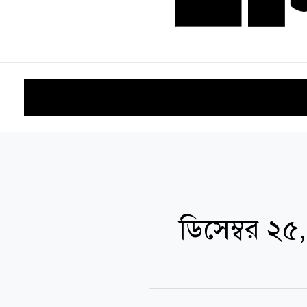
হোম
কবিতা
আলাপচারিতা
গদ্য
বই পরিচিতি
চলচ্চিত্র
ডিসেম্বর ২