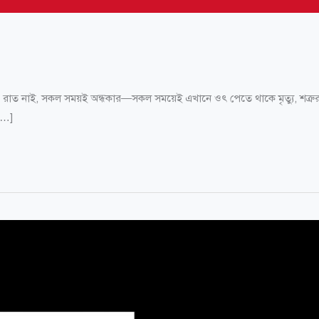
াই, রাত নাই, সকল সময়ই অন্ধকার—সকল সময়েই এখানে ওৎ পেতে থাকে মৃত্যু, শত্রু
[…]