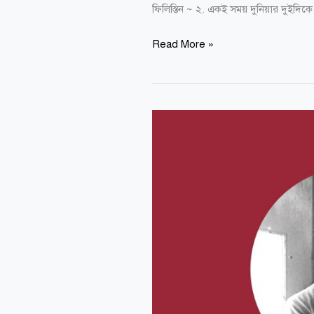
ফিলিস্তিন ~ ২. একই সময় দুনিয়ার দুইদিকে
Read More »
মোসাব
আবু
তোহা’র
কবিতা
|
ভূমিকা
ও
ভাষান্তর
:
রাফসান
গালিব