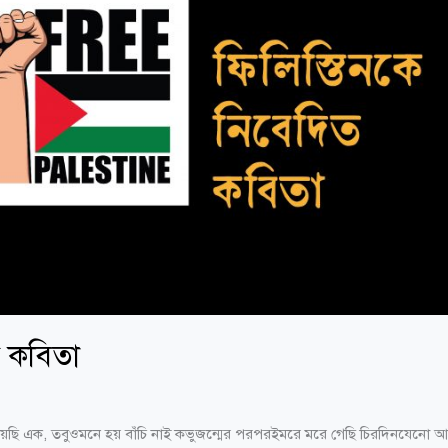
ত কবিতা
েছি এক, তবুওমনে হয় বাঁচি নাই কভুজন্মের পরপরইমরে মরে গেছি চিরদিনযেনো আম