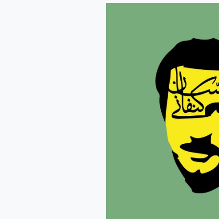
গাসান
কানাফানির
সাক্ষাৎকার
|
ভাষান্তর
:
মাসিয়াত
জাহিন