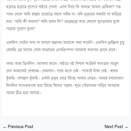
ছড়াতে ছড়াতে দৃশ্যের বাইরে গেলো- এসব নিয়ে কি ভাবছে আমার প্রেমিকা? গত
পরশু থেকে আমি রাস্তায় বেরোতে সাহস পাচ্ছি না। যদি কুকুরের বাচ্চাটা পা জড়িয়ে
ধরে। আমি কী করবো? লাথি মারব কি? তাড়াহুড়ো করে কোনো ফুডপ্লাজায় ঢুকে
পড়বো সুযোগ বুঝে?
একদিন পেটের কথা না ভাবলে রান্নাঘর আমাকে ক্ষমা করেনি। একদিন ক্লান্তিকে চুমু
খেয়েছি তো মাসের শেষে ডাক্তারের প্রেসক্রিপশন আমাকে করুণার চোখে দেখে।
অথচ আজ তিনদিন। জানালা জানে। বাইরে ওই বিশাল কংক্রিট সভ্যতার আঙুল
যেন আমাকেই দেখাচ্ছে। বেমানান। গায়ে মাংস নেই। পকেটে টাকা নেই। খাবার
খুঁজছি। বাসস্থান খুঁজছি। একটা কুকুর বেড়ে উঠছে আমার ভেতর। আমার চলাফেরাও
দিনদিন সন্দেহজনক হয়ে উঠছে খিদের পাল্লায়। দূরে পৌরসভার গাড়ির আওয়াজ
আরো তীব্র হয়ে আসছে।
←
Previous Post
Next Post
→