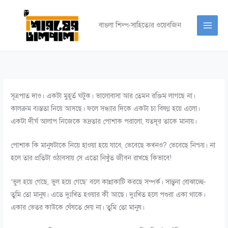
Skip
to
বাঙলা শিল্প-সাহিত্যের ওয়েবজিন
content
সূত্রপাত দাও। একটা মুহূর্ত ঘটুক। ভালোবাসা আর তেমন রক্তিম লাগছে না।
কালক্রম ব্যস্ততা নিয়ে আসছে। ফলে সন্ধ্যার দিকে একটা চা বিষণ্ণ হয়ে এলো।
একটা দীর্ঘ আলাপ নিজেকে ভদ্রতার পোশাক পরালো, যতদূর তাকে মানায়।
পোশাক কি মানুষটাকে নিয়ে হাওয়া হয়ে যাবে, ভেবেছে কখনও? ভেবেছে নিশ্চয়। না
হলে তার প্রতিটা ওঠাবসায় সে এতো নিখুঁত জীবন রাখছে কিভাবে!
‘ভুল হয়ে গেছে, ভুল হয়ে গেছে’ বলে কান্নাকাটি করছে সম্পর্ক। সান্ত্বনা বোঝাচ্ছে-
তুমি তো মানুষ। এতে দুঃখিত হওয়ার কী আছে। দুঃখিত হলে পশুরা একা থাকে।
একার ভেতর কাউকে ঘেঁষতে দেয় না। তুমি তো মানুষ।