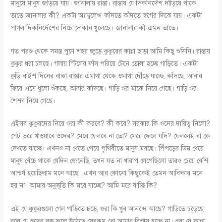
মানুষে মানুষ জড়িয়ে যায়। জানালায় রাস্তা। রাস্তায় যে দিকনির্দেশ দাঁড়িয়ে থাকে,
তাতে জানালার কী? একটা অ্যাম্বুলেন্স কাঁদতে কাঁদতে স্বর্গের দিকে যায়। একটা
পাগল দিকনির্দেশের নিচে দোকান খুলেছে। জানালার কী এমন তাতে।
গত পরশু থেকে সমস্ত পুণে শহর জুড়ে কুকুরের কান্না ছাড়া আমি কিছু শুনিনি। রাস্তায়
কুকুর ধরা চলছে। গলায় স্টিলের ফাঁস পরিয়ে টেনে তোলা হচ্ছে গাড়িতে। একটা
কুড়ি-বাইশ দিনের বাচ্চা রাস্তার এমাথা থেকে ওমাথা দৌঁড়ে যাচ্ছে, কাঁদছে, আবার
ফিরে এসে ধুলো শুঁকছে, আবার কাঁদছে। গাড়ি ওর মাকে নিয়ে গেছে। গাড়ি ওর
শৈশব নিয়ে গেছে।
এইসব কুকুরদের নিয়ে ওরা কী করবে? কী করে? সরকার কি ওদের দায়িত্ব নিলো?
পেট ভরে খাওয়াবে ওদের? মেরে ফেলবে না তো? মেরে ফেলে যদি? ফেললেই বা কে
দেখতে যাচ্ছে। এখনও না খেতে পেয়ে পৃথিবীতে মানুষ মরছে। পিঁপড়ের ডিম খেয়ে
মানুষ বেঁচে থাকে যেদিন জেনেছি, তখন যত না খারাপ লেগেছিলো তারও চেয়ে বেশি
আশ্চর্য হয়েছিলাম মনে আছে। এখন আর কোনো কিছুকেই তেমন আবিষ্কার মনে
হয় না। আমার অনুভূতি কি মরে যাচ্ছে? আমি মরে যাচ্ছি কি?
এই যে কুকুরগুলো গেল গাড়িতে চড়ে, ওরা কি খুব আনন্দে আছে? গাড়িতে চড়েছে
বলে যে ওদের বুক ফুলে উঠেছে সেরকম তো আমার বিশ্বাস হচ্ছে না। ওরা যে কান্না