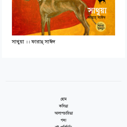
সাথুয়া ।। ফারাহ্ সাঈদ
হোম
কবিতা
আলাপচারিতা
গদ্য