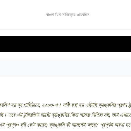
বাঙলা শিল্প-সাহিত্যের ওয়েবজিন
ভিনদেশি সাহিত্য
বিশেষ সংখ্যা
সমালোচনা সাহিত্য
ই-বুক
 পাবলিশ হয় দ্য গার্ডিয়ানে, ২০০৩-এ। দাবী করা হয় এইটাই ব্যাঙ্কসির প্রথম 
টেই। তবে এই ইন্টারভিউ আদৌ ব্যাঙ্কসির কিনা আমরা নিশ্চিত নই, তাই এখান
 এই প্রশ্নও যদি কেউ করেন; ব্যাঙ্কসি কী আসলেই আছে? প্রশ্নটা অযথা 