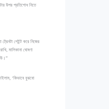
েটার উপর প্রতিশোধ নিতে
 ট্রেনটা পেইন্ট করে নিজের
রাখি, মালিকানা ঘোষণা
কেউ।”
াইলাম, ‘কিভাবে বুঝবো