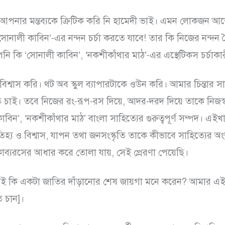
নার মন্তব্যকে ক্রিটিক করি নি হামেদী ভাই। এমন লোকজন আশ
নালী কাবিন’-এর নন্দন চর্চা করতে যাবে! তার কি নিজের নন্দন
ি কি ‘সোনালী কাবিন’, ‘নকশীকাঁথার মাঠ’-এর এস্থেটিকস চর্চাকা
শ্বাস করি। থট অব স্কুল ব্যাপারটাকে ওউন করি। আমার চিন্তার সাথ
ে চাই। তবে নিজের রং-রূপ-রস দিয়ে, আদর-দরদ দিয়ে তাকে নিজস্ব ভ
িন’, ‘নকশীকাঁথার মাঠ’ বাংলা সাহিত্যের গুরুত্বপূর্ণ সম্পদ। এইখ
হ্য ও বিশ্বাস, যাপন তথা জনসংস্কৃতি তাকে কীভাবে সাহিত্যের 
াব্যরসের আধার করে তোলা যায়, সেই প্রেরণা পেয়েছি।
াই কি একটা জাতির দাঁড়ানোর শেষ জায়গা মনে করেন? আমার এই প
ে চান]।