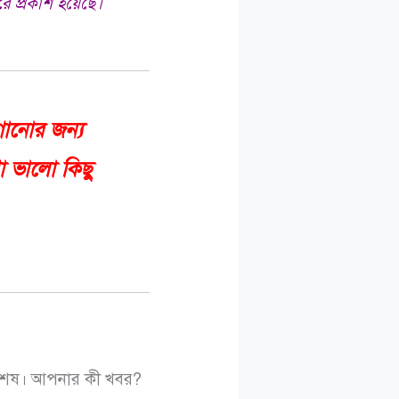
ে প্রকাশ হয়েছে।
গানোর জন্য
া ভালো কিছু
র শেষ। আপনার কী খবর?