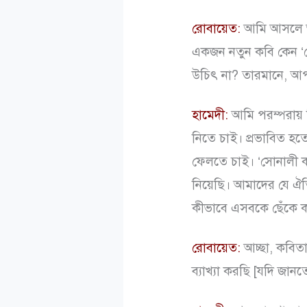
রোবায়েত:
আমি আসলে আপ
একজন নতুন কবি কেন ‘সো
উচিৎ না? তারমানে, আপন
হামেদী:
আমি পরম্পরায় বি
নিতে চাই। প্রভাবিত হত
ফেলতে চাই। ‘সোনালী কাব
নিয়েছি। আমাদের যে ঐতি
কীভাবে এসবকে ছেঁকে ক
রোবায়েত:
আচ্ছা, কবিত
ব্যাখ্যা করছি [যদি জানত