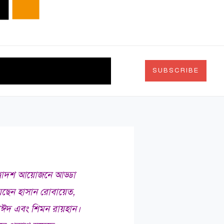
দর্শন
চিত্রকলা
Search
SUBSCRIBE
দ্বাদশ আয়োজনে আড্ডা
য়েছেন হাসান রোবায়েত,
সাঈদ এবং শিমন রায়হান।