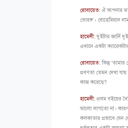
রোবায়েত:
ঐ আপনার মতই
তোরঙ্গ’। বোহেমিয়ান না
হামেদী:
দুইটার জার্নি দু
এখানে একটা ক্যারেকটার
রোবায়েত:
কিন্তু ‘তামা
প্রবণতা তেমন দেখা যায় 
কাজ করেছে?
হামেদী:
প্রথম বইয়ের বৈ
ভালো লাগতো না। কার
কলকাতার প্রভাবে যেন 
দুর্বলতার একটা জায়গা