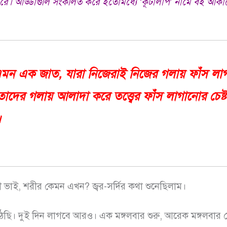
রে। আড্ডাগুলি সংকলিত করে ইতোমধ্যে ‘কূটালাপ’ নামে বই আকার
ে এমন এক জাত, যারা নিজেরাই নিজের গলায় ফাঁস লা
াদের গলায় আলাদা করে তত্ত্বের ফাঁস লাগানোর চেষ্ট
।
 ভাই, শরীর কেমন এখন? জ্বর-সর্দির কথা শুনেছিলাম।
ছি। দুই দিন লাগবে আরও। এক মঙ্গলবার শুরু, আরেক মঙ্গলবা