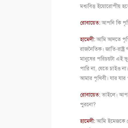
মধ্যবিত্ত ইয়োরোপীয় হ
রোবায়েত:
আপনি কি পৃথি
হামেদী:
আমি আদতে পৃথি
রাজনৈতিক। জাতি-রাষ্ট
মানুষের পরিচয়টা এই 
পারি না, যেতে চাইও না।
আমার পৃথিবী। যার যার
রোবায়েত:
তাইলে। আপনি
পুরনো?
হামেদী:
আমি ইমেজকে ক