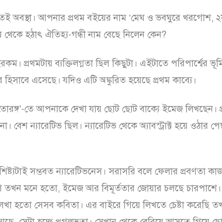
 অবস্থা। আপনার প্রথম বইয়ের নাম ‘মেঘ ও ভবঘুরে খরগোশ, ২
ম থেকে হঠাৎ ঐতিহ্য-গন্ধী নাম বেছে নিলেন কেন?
ইরকম। প্রথমটায় ব্যক্তিলগ্নতা ছিল কিছুটা। এইটাতে পরিপার্শ্বের ভূ
 হিসাবে এসেছে। যদিও এটি অঙ্কুরিত হয়েছে প্রথম কাব্যে।
র তোরঙ্গ’-তে আপনাকে দেখা যায় ছোট ছোট বাক্যে ইমেজ লিখছেন।
না। বেশ ন্যারেটিভ ছিল। ন্যারেটিভ থেকে অ্যাবস্ট্রাক্ট হয়ে ওঠার 
শিষ্ট্যটাই সম্ভবত ন্যারেটিভনেস। সরাসরি বলে ফেলার প্রবণতা ক
ণ তখন মনে হতো, ইমেজ আর বিমূর্ততার জোয়ার চলছে চারপাশ
লেখা হতো সেসব কবিতা। এর বাইরে গিয়ে লিখতে চেষ্টা করেছি 
 আছে, সেটা হচ্ছে প্রগলভতা। সেখান থেকে বেরিয়ে আসতে গিয়ে 