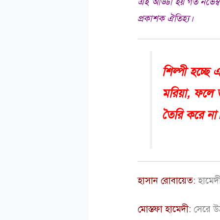
এই আড্ডা হয় গত নভেম্ব
প্রকাশক ঐতিহ্য।
শিল্পী হচ্ছ
মরিয়া, ফলে ত
তৈরি করে না
হাসান রোবায়েত:
হামেদী
মোস্তফা হামেদী:
সেরে উঠ