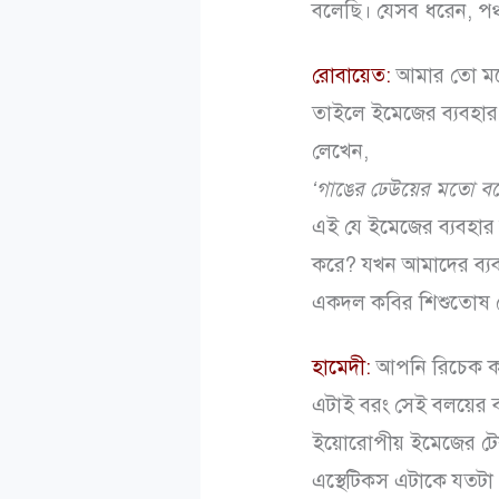
বলেছি। যেসব ধরেন, পঞ
রোবায়েত:
আমার তো মনে
তাইলে ইমেজের ব্যবহা
লেখেন,
‘গাঙের ঢেউয়ের মতো বল
এই যে ইমেজের ব্যবহা
করে? যখন আমাদের ব্য
একদল কবির শিশুতোষ প্
হামেদী:
আপনি রিচেক কর
এটাই বরং সেই বলয়ের 
ইয়োরোপীয় ইমেজের টেক
এস্থেটিকস এটাকে যতটা 