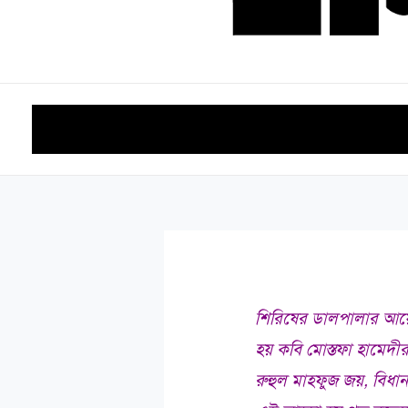
হোম
কবিতা
আলাপচারিতা
গদ্য
বই পরিচিতি
চলচ্চিত্র
শিরিষের ডালপালার আয়ো
হয় কবি মোস্তফা হামেদী
রুহুল মাহফুজ জয়, বিধা