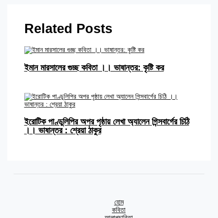
Related Posts
ইমান মারসালের গুচ্ছ কবিতা ।। ভাষান্তর: কৃষ্টি কর
ইরোটিক পাণ্ডুলিপির অপর পৃষ্ঠায় লেখা অ্যালেন গিন্সবার্গের চিঠি
।। ভাষান্তর : শ্রেয়া ঠাকুর
হোম
কবিতা
আলাপচারিতা