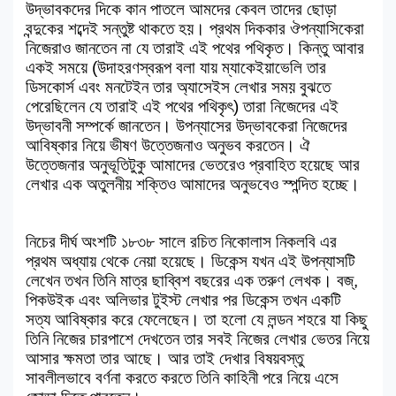
উদ্ভাবকদের দিকে কান পাতলে আমদের কেবল তাদের ছোড়া
বন্দুকের শব্দেই সন্তুষ্ট থাকতে হয়। প্রথম দিককার ঔপন্যাসিকেরা
নিজেরাও জানতেন না যে তারাই এই পথের পথিকৃত। কিন্তু আবার
একই সময়ে (উদাহরণস্বরূপ বলা যায় ম্যাকেইয়াভেলি তার
ডিসকোর্স এবং মনটেইন তার অ্যাসেইস লেখার সময় বুঝতে
পেরেছিলেন যে তারাই এই পথের পথিকৃৎ) তারা নিজেদের এই
উদ্ভাবনী সম্পর্কে জানতেন। উপন্যাসের উদ্ভাবকেরা নিজেদের
আবিষ্কার নিয়ে ভীষণ উত্তেজনাও অনুভব করতেন। ঐ
উত্তেজনার অনুভূতিটুকু আমাদের ভেতরেও প্রবাহিত হয়েছে আর
লেখার এক অতুলনীয় শক্তিও আমাদের অনুভবেও স্পন্দিত হচ্ছে।
নিচের দীর্ঘ অংশটি ১৮৩৮ সালে রচিত নিকোলাস নিকলবি এর
প্রথম অধ্যায় থেকে নেয়া হয়েছে। ডিকেন্স যখন এই উপন্যাসটি
লেখেন তখন তিনি মাত্র ছাব্বিশ বছরের এক তরুণ লেখক। বজ্,
পিকউইক এবং অলিভার টুইস্ট লেখার পর ডিকেন্স তখন একটি
সত্য আবিষ্কার করে ফেলেছেন। তা হলো যে লন্ডন শহরে যা কিছু
তিনি নিজের চারপাশে দেখতেন তার সবই নিজের লেখার ভেতর নিয়ে
আসার ক্ষমতা তার আছে। আর তাই দেখার বিষয়বস্তু
সাবলীলভাবে বর্ণনা করতে করতে তিনি কাহিনী পরে নিয়ে এসে