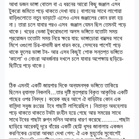
আধা ডজন ভাঙ্গা বোতল বা এ ধরনের আরো কিছু জঞ্জাল এসব
টুকরো জমিতে পড়ে থাকতে দেখা যায়। বাগানের সাথে লাগোয়া
বাড়িগুলোতে নতুন ভাড়াটে এলেও এসব জঞ্জালের কোন রফা হয়
না। তারা চলে যাবার পরও এসব জঞ্জাল যেমন ছিল তেমনই পড়ে
থাকে। খড়ের ভেজা টুকরোগুলো অলস ভঙ্গিতে যতোটা সময়
প্রয়োজন ততোটা সময় নিয়ে ক্ষয়ে যায়: ভাঙ্গাচোরা বাক্সের সাথে
মিশে ওগুলো চির-বাদামী রূপ ধারন করে, সেসবের পাশেই পড়ে
থাকে ফুলের ভাঙ্গা টব- আর এসব কিছুই শোক সন্তপ্ত ভঙ্গিতে
‘কালো’ ও নোংরা আবর্জনার দখলে চলে যাবার অপেক্ষায় ছড়িয়ে-
ছিটিয়ে পড়ে থাকে।
ঠিক এমনই একটি জায়গার দিকে অন্যমনস্ক ভঙ্গিতে তাকিয়ে
ছিলেন র‌্যাল্ফ নিকলবি…তার দৃষ্টি মৃতপ্রায় বিকৃত আকৃতির একটি
গাছের ওপর নিবদ্ধ। কয়েক বছর আগে ঐ বাড়িটার কোন এক
বাসিন্দা সবুজ রংয়ের টবে গাছটি লাগিয়েছিল। নিতান্ত অবহেলায়
পড়ে থাকতে থাকতে টবটা রংহীন হয়ে গেছে আর সময়ের সাথে
সাথে টবের গাছটা রুগ্ন মলিন আকার ধারণ করেছে………গাছটা
ছাড়িয়ে আরেকটু দূরে বাঁয়ের একটি ছোট্ট ধূসর জানালায় একজন
করণিকের চেহারা আবছা দেখা গেল; ঐ এক মুহূর্তের সুযোগেই