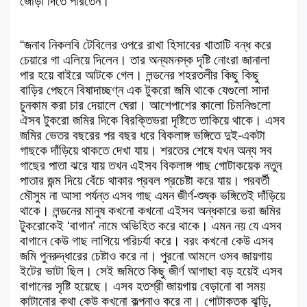
জোড়া দিতে পারতেন।
“জনাব নিকলবি টেবিলের ওপরে রাখা হিসাবের খাতাটি বন্ধ করে
চেয়ারে গা এলিয়ে দিলেন। তার অন্যমনস্ক দৃষ্টি নোংরা জানালা
পার হয়ে বাইরে আটকে গেল। লন্ডনের শহরতলীর কিছু কিছু
বাড়ির পেছনে বিষাদাচ্ছণ্ন এক টুকরো জমি থাকে যেগুলো সাদা
চুনকাম করা চার দেয়ালে ঘেরা। আশেপাশের কালো চিমনিগুলো
ঐসব টুকরো জমির দিকে বিরক্তিভরা দৃষ্টিতে তাকিয়ে থাকে। এসব
জমির ভেতর বছরের পর বছর ধরে বিকলাঙ্গ ভঙ্গিতে দুই-একটা
গাছকে দাঁড়িয়ে থাকতে দেখা যায়। শরতের শেষে যখন অন্য সব
গাছের পাতা ঝরে যায় তখন এইসব বিকলাঙ্গ গাছ গোটাকয়েক নতুন
পাতার জন্ম দিয়ে বেঁচে থাকার প্রবল প্রচেষ্টা করে যায়। পরবর্তী
মৌসুম না আসা পর্যন্ত এসব গাছ এমন জীর্ণ-শুষ্ক ভঙ্গিতেই দাঁড়িয়ে
থাকে। লন্ডনের মানুষ কখনো কখনো এইসব অন্ধকারে ভরা জমির
টুকরোকেই ‘বাগান’ নামে অভিহিত করে থাকে। এমন নয় যে এসব
বাগানে কেউ গাছ লাগিয়ে পরিচর্যা করে। বরং কখনো কেউ এসব
জমি পুনরুদ্ধারের চেষ্টাও করে না। পুরনো আমলে ওসব জায়গায়
ইটের ভাটা ছিল। সেই জমিতে কিছু জীর্ণ আগাছা বড় হয়েই এসব
বাগানের সৃষ্টি হয়েছে। এসব হতশ্রী জায়গায় বেড়ানো বা সময়
কাটানোর কথা কেউ কখনো কল্পনাও করে না। গোটাকতক ঝুড়ি,