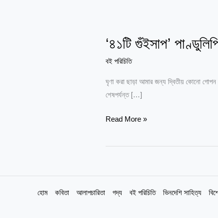
‘৪১টি
গুঁইসাপ’
‘৪১টি গুঁইসাপ’ পাণ্ডুল
পাণ্ডুলিপি
থেকে
বই পরিচিতি
কবিতা
ঘৃণা করা ছাড়া আমার জন্য দ্বিতীয় কোনো গোপন 
ও
শেষপর্যন্ত […]
বই
প্রকাশের
Read More »
গল্প
।।
হাসিবুল
আলম
হোম
কবিতা
আলাপচারিতা
গদ্য
বই পরিচিতি
ভিনদেশি সাহিত্য
বিশ