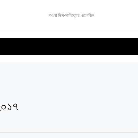
বাঙলা শিল্প-সাহিত্যের ওয়েবজিন
ভিনদেশি সাহিত্য
বিশেষ সংখ্যা
সমালোচনা সাহিত্য
ই-বুক
 ২০১৭