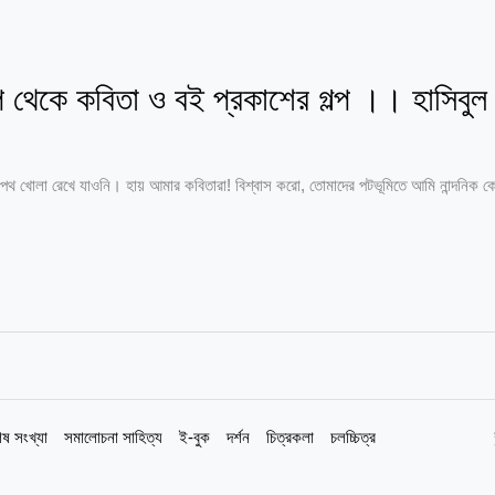
িপি থেকে কবিতা ও বই প্রকাশের গল্প ।। হাসিব
পথ খোলা রেখে যাওনি। হায় আমার কবিতারা! বিশ্বাস করো, তোমাদের পটভূমিতে আমি নান্দনিক কো
েষ সংখ্যা
সমালোচনা সাহিত্য
ই-বুক
দর্শন
চিত্রকলা
চলচ্চিত্র