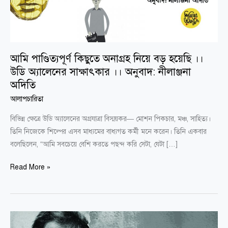
বড়
হয়েছি
।।
উডি
আমি পাণ্ডিত্যপূর্ণ কিছুতে অনাগ্রহ নিয়ে বড় হয়েছি ।।
অ্যালেনের
উডি অ্যালেনের সাক্ষাৎকার ।। অনুবাদ: নীলাঞ্জনা
সাক্ষাৎকার
অদিতি
।।
অনুবাদ:
আলাপচারিতা
নীলাঞ্জনা
বিভিন্ন ক্ষেত্রে উডি অ্যালেনের অগ্রযাত্রা বিস্ময়কর— মোশন পিকচার, মঞ্চ, সাহিত্য।
অদিতি
তিনি নিজেকে শিল্পের এসব মাধ্যমের বাধ্যগত কর্মী মনে করেন। তিনি একবার
বলেছিলেন, “আমি সবচেয়ে বেশি করতে পছন্দ করি সেটা, যেটা […]
Read More »
মাহমুদ