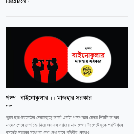
Read More »
গল্প
:
বাইনোকুলার
।।
মাজহার
সরকার
গল্প : বাইনোকুলার ।। মাজহার সরকার
গল্প
স্কুলে ছাত্র-টয়লেটের দেয়ালজুড়ে আকাঁ একটা পানপাতার ভেতর শিউলি আপার
নামের শেষে যোগচিহ্ন দিয়ে জয়নাল স্যারের নাম লেখা। টয়লেটে ঢুকে প্যান্ট খুলে
বসতেই দরজার মধ্যে যা লেখা দেখা যাবে পৃথিবীর কোথাও