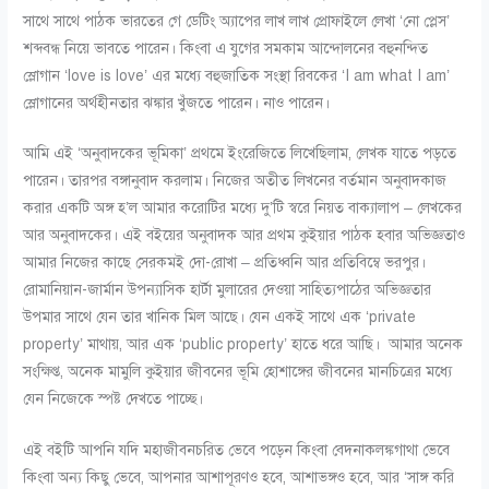
সাথে সাথে পাঠক ভারতের গে ডেটিং অ্যাপের লাখ লাখ প্রোফাইলে লেখা ‘নো প্লেস’
শব্দবন্ধ নিয়ে ভাবতে পারেন। কিংবা এ যুগের সমকাম আন্দোলনের বহুনন্দিত
স্লোগান ‘love is love’ এর মধ্যে বহুজাতিক সংস্থা রিবকের ‘I am what I am’
স্লোগানের অর্থহীনতার ঝঙ্কার খুঁজতে পারেন। নাও পারেন।
আমি এই ‘অনুবাদকের ভূমিকা’ প্রথমে ইংরেজিতে লিখেছিলাম, লেখক যাতে পড়তে
পারেন। তারপর বঙ্গানুবাদ করলাম। নিজের অতীত লিখনের বর্তমান অনুবাদকাজ
করার একটি অঙ্গ হ’ল আমার করোটির মধ্যে দু’টি স্বরে নিয়ত বাক্যালাপ – লেখকের
আর অনুবাদকের। এই বইয়ের অনুবাদক আর প্রথম কুইয়ার পাঠক হবার অভিজ্ঞতাও
আমার নিজের কাছে সেরকমই দো-রোখা – প্রতিধ্বনি আর প্রতিবিম্বে ভরপুর।
রোমানিয়ান-জার্মান উপন্যাসিক হার্টা মুলারের দেওয়া সাহিত্যপাঠের অভিজ্ঞতার
উপমার সাথে যেন তার খানিক মিল আছে। যেন একই সাথে এক ‘private
property’ মাথায়, আর এক ‘public property’ হাতে ধরে আছি। আমার অনেক
সংক্ষিপ্ত, অনেক মামুলি কুইয়ার জীবনের ভূমি হোশাঙ্গের জীবনের মানচিত্রের মধ্যে
যেন নিজেকে স্পষ্ট দেখতে পাচ্ছে।
এই বইটি আপনি যদি মহাজীবনচরিত ভেবে পড়েন কিংবা বেদনাকলঙ্কগাথা ভেবে
কিংবা অন্য কিছু ভেবে, আপনার আশাপূরণও হবে, আশাভঙ্গও হবে, আর ‘সাঙ্গ করি