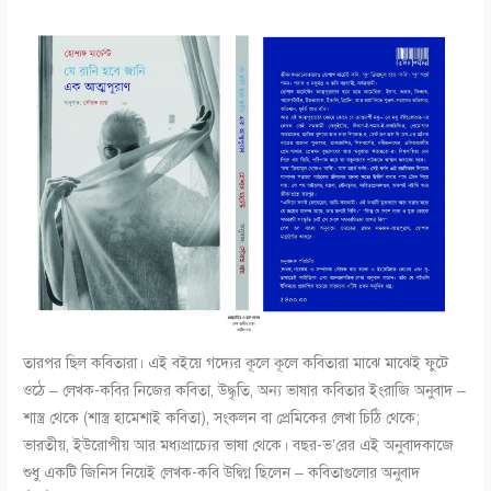
তারপর ছিল কবিতারা। এই বইয়ে গদ্যের কূলে কূলে কবিতারা মাঝে মাঝেই ফুটে
ওঠে – লেখক-কবির নিজের কবিতা, উদ্ধৃতি, অন্য ভাষার কবিতার ইংরাজি অনুবাদ –
শাস্ত্র থেকে (শাস্ত্র হামেশাই কবিতা), সংকলন বা প্রেমিকের লেখা চিঠি থেকে;
ভারতীয়, ইউরোপীয় আর মধ্যপ্রাচ্যের ভাষা থেকে। বছর-ভ’রের এই অনুবাদকাজে
শুধু একটি জিনিস নিয়েই লেখক-কবি উদ্বিগ্ন ছিলেন – কবিতাগুলোর অনুবাদ