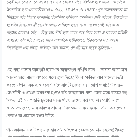
১২ই মার্চ ১৯৯৩
–
তে একের পর এক বোমের ঘায়ে ছিন্নভিন্ন হয়ে যাচ্ছে
,
তা থেকে
উৎসারিত হ
‘
ল এক কবিতা
‘Bombay, 12 March 1993’
। খুব সচেতনভাবে তা
সিরিয়ান কবি নিজার কাব্বানির
‘
বিলকিস
‘
কবিতার পুনর্কথন। সেই কবিতা উৎসারিত
হয়েছিল নিজারের স্ত্রী বোমার আঘাতে নিহত হবার পরে। বম্বের সেই কবিতা এ
বইয়ের কোথাও নেই – কিন্তু তার দীর্ঘ ছায়া আছে বম্বে নিয়ে লেখা এ বইয়ের প্রতিটি
আখরে। তাঁর দয়িত বম্বের সাথে সম্পর্ককে গভীরভাবে
,
চিরকালের মত বদলে
দিয়েছিলো এই ঘটনা
–
কবিতা। তাঁর কামনা
,
লেখনী আর বম্বের স্মৃতিকেও।
এই পদ্য-গদ্যের কাটাকুটি ছায়াপাত ভাষাতত্ত্বের পণ্ডিতি লব্জে – ‘ভাষারা জানা আর
অজানা ভাবে একে অপরের মধ্যে হানা দিচ্ছে’ কিংবা ‘কবিতা আর গানেরা তৈরি
করছে ঔপন্যাসিক এক বহুস্বর’ ব’লে সালটে দেওয়া যায়। হোশাঙ্গ মার্চেন্ট প্রাক্তন
মেধাজীবী ও প্রাক্তন অধ্যাপক হ’লেও তাঁর আত্মকথার পদ্য-গদ্যর মধ্যে রয়েছে বহু
দিগন্ত। এই সব পণ্ডিতি চুম্বকের সহজ খাঁচায় তাদের ধরা যায় না। ‘আমি আগে
জীবনতত্ব বেছে নিয়ে তারপর বাঁচি না।’ ২০০৯-এ লিখেছিলেন তিনি। তাঁর লেখার
ক্ষেত্রেও তা প্রযোজ্য হওয়া উচিত।
ঊডি অ্যালেন একটি ছদ্ম-ডকু ছবি বানিয়েছিলেন ১৯৮৩-তে, নাম
জেলিগ
(
Zelig
)।