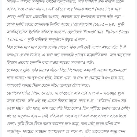
নিহিত – কখনো অননূদিত কখনো অনুবাদাতীত
,
আর সবসময় এক ঝলকে তাকে
কবিতা ব
‘
লে চেনাও যায় না। এই বইয়ের বম্বে বিষয়ক অংশে
(
শুরুর দিকে আর
শেষে
)
পার্সি আর গুজরাতির ঝংকার
;
তেহরান আর ইশফাহান অধ্যায় তাঁর পড়া
–
শোনা ফার্সি ভাষার পেলবতায় টলটল করছে ।
‘
জেরুজালেম
(
১৯৮৩ – ৮৪
)’
দু
‘
টি
আরবিসুবাসিত ইংরিজি কবিতায় রাঙানো। হোশাঙ্গের
‘Burak’
আর
‘Fairuz Sings
‘Lebanon”
দু
‘
টি কবিতাই সম্পূর্ণরূপে উদ্ধৃত এখানে ।
কিন্তু লেখক যবে যবে যেথায় যেথায় গেছেন
,
ঠিক সেই সেই ভাষার ঝঙ্কার তাঁর ঐ ঐ
জায়গার লেখায় উঠেছে
,
এ কথা বলা জবরদস্তি গোছের আন্তর্জাতিকতা। আর অনুবাদক
হিসাবে এরকম ছকবন্দি কথা কওয়া সত্যের অপলাপও বটে।
লেখকদের স্মৃতি
,
তাঁর নিজের জীবন নিয়ে বিশেষতঃ
,
কখনোই এরকম খাপে
–
মাপে
কাজ করেনা। তা ঘুরপথে হাঁটে
,
উছলে পড়ে
,
কখনও বা বেমালুম উধাও হয়ে যায়
,
পরক্ষণেই আবার পিছন থেকে কাঁধে আলতো টোকা মারে।
হোশাঙ্গের গভীর বিশ্বাস যে রতি
,
আধ্যাত্মবোধ আর সাহিত্যরচনা
–
সবকিছুর মূলে
আছে কামনা। তাঁর এই বই এনেস নিনকে উদ্ধৃত করে ব
‘
লে
: “
রতিমার্গ ধরেও সন্ত
হওয়া যায়।” তাঁর মতে
,
কাম আর রতি নিয়ে লেখাও তিন
(
খুঁটিয়ে গুনলে আরও বেশি
)
ধাপের অনুবাদ
–
কাজ
–
সেই রতিক্রিয়া
,
তাকে স্মরণ করা এবং তারপর তাকে লিখে
ফেলা। স্মৃতি ফিরে ফিরে আসে কামনার রথে চড়ে
,
আর সেই রথের রশির টান
আগুপিছু
–
সময়ের আগুয়ান ধারাপাতকে তা মানে না। তাঁর ভালোবাসার শহর যখন