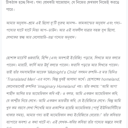
ঠিকঠাক হচ্ছে কিনা। গদ্য বোধকরি সাজোয়ান, সে নিজের দেখভাল নিজেই করতে
পারে।
আমার অনুবাদ
–
শ্রমে এই ছিলো দু
‘
টি দুরুহ আনন্দ
–
কামকান্ডের অনুবাদ এবং গদ্য
–
পদ্যের ঘাটে ঘাটে নিত্য আপ
–
ডাউন। আর এই সাবলীল যাত্রার সহজ সুখ ছিলো
,
লেখকের স্বচ্ছ আর বেলোয়ারি
–
রঙা গদ্যের অনুবাদ।
হোশাঙ্গ মার্চেন্ট গুজরাতি
,
হিন্দি
(
এবং অবশ্যই ইংরিজি
)
পড়তে
,
লিখতে আর বলতে
পারেন। মারাঠি
,
ফার্সি আর উর্দু বলতে পারেন। ফরাসি পড়তে আর লিখতে পারেন।
তাই তাঁর সমসাময়িক আরেক
‘Midnight’s Child’
সলমন রুশদি
–
র মত তিনিও
‘Translated Men’-
এর দলে। কিন্তু খুবই আলাদা অর্থে। হোশাঙ্গের
homeland,
কোনোভাবেই রুশদির
‘Imaginary Homeland’
নয়। তাঁর কথায়
: “
আমি আগা
শাহীদ আলির মত আমেরিকান কবি নই। ও বলত
,
আমি একজন আমেরিকান কবি
,
যে কাশ্মীর নিয়ে লেখে। আমি একজন ভারতীয় কবি
,
যে ইংরিজিতে লেখে। কিন্তু আমি
খুব কম বয়সে লেখা শিখেছি আর প্রকাশিত হয়েছি আমেরিকায়
(
পার্দু ইউনিভার্সিটিতে
থাকার সময়
),
আমার গদ্য তাই আমেরিকান কথ্য ইংরিজিতে বেরোয়।” তাঁর কবিতার
ব্যাপারে অবশ্য এ কথা খাটে না। এই লেখক
–
কবির কবিতা তাঁর গদ্যের অন্তরে সদাই