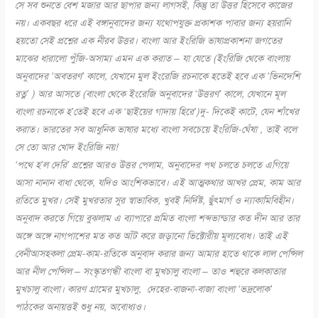
সে সব শুনতে বেশ মজার আর ছাপার জন্য লাগসই, কিন্তু তা উত্তর হিসেবে কাজের
নয়। একবছর ধরে এই বঙ্গানুবাদের জন্য যথোপযুক্ত প্রকাশক পাবার জন্য হয়রানি
হয়তো সেই প্রশ্নের এক নীরব উত্তর। বাংলা আর ইংরিজি ভাষাপ্রকাশনা জগতের
মাঝের ধারালো পুঁজি-অসাম্য এমন এক করাত – যা যেতে (ইংরিজি থেকে বাংলায়
অনুবাদের ‘অবতরণ’ কালে, যেখানে মুল ইংরেজি রচনাকে হতেই হবে এক ‘ভিনদেশি
রত্ন’ ) আর আসতে (বাংলা থেকে ইংরেজি অনুবাদের ‘উত্তরণ’ কালে, যেখানে মূল
বাংলা রচনাকে হ’তেই হবে এক ‘ছাইয়ের গাদায় হিরে’)দু- দিকেই কাটে, যেন শাঁখের
করাত। ভারতের সব আধুনিক ভাষার মধ্যে বাংলা সবচেয়ে ইংরিজি-ঘেঁষা , তাই বলে
সে তো আর খোদ ইংরিজি নয়!
‘পথে হ’ল দেরি’ প্রশ্নের আরও উত্তর পেলাম, অনুবাদের পথ চলতে চলতে এগিয়ে
আসা নানান বাধা থেকে, যদিও আংশিকভাবে। এই আত্মকথার আখর প্রেম, কাম আর
রতিতে মুখর। সেই মুখরতার সুর স্বাভাবিক, খুবই নির্দিষ্ট, ছুঁৎমার্গ ও ন্যাকামিবিহীন।
অনুবাদ করতে গিয়ে বুঝলাম এ ব্যাপারে প্রমিত বাংলা শব্দভান্ডার কত দীন আর তার
অঙ্গে অঙ্গে নাগপাশের মত কত আঁট করে জড়ানো ভিক্টোরীয় মূল্যবোধ। তাই এই
বেনীআসহকলা প্রেম-কাম-রতিকে অনুবাদ করার জন্য আমার হাতে থাকে লাল পেন্সিল
আর নীল পেন্সিল – সংস্কৃতগন্ধী বাংলা বা মুখচালু বাংলা – তাও শহুরে কলকাতার
মুখচালু বাংলা। কারণ গ্রামের মুখচালু, দেহের-বাজনা-বাজা বাংলা ‘ভদ্রলোক’
পাঠকের অনায়ত্তই শুধু নয়, অবোধ্যও।