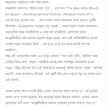
অনুবাদের গর্ভাধানও সেই সময় নাগাদ।
আন্তর্জালে আমাদের পরিচয় হবার পরে … এক দমে
‘The Man Who Would
be Queen : Autobiographical Fictions’
(Penguin India 2011,
2018)
পড়ে ফেলার পরে
…
আর আমার বাংলা অনুবাদের প্রথম নমুনায়
‘
তৃতীয়
বিশেষজ্ঞ
‘-
এর অনুমোদন পাওয়ার পরে পরেই
…
লেখক সবুজ পতাকা দোলালেন।
অস্বাভাবিক সহজ সাবলীলতায় এ কাজ শুরু হয়েছিলো। হোশাঙ্গের প্রথম
আত্মজীবনীকে তাঁর বাংলায় অনুবাদ করার আগ্রহ
,
আর সেই রাণীকাহিনীকে আমার
বাংলায় পড়ার আগ্রহের মিলন
–
যেন দু
‘
য়ে
–
দু
‘
য়ে চার হবার জন্যই অপেক্ষা
করছিলো।
কিন্তু এই
‘
অস্বাভাবিক সহজ
‘-
এর গোড়া কোথায়
?
বলা ভারি কঠিন। বর্ষাধিক সময়
পেরিয়ে ফিরে দেখা সত্ত্বেও। পরিস্থিতি
,
আগ্রহ
,
রসদ সবকিছুর রাজযোটক হওয়া
সত্ত্বেও। কিন্তু চেষ্টা করা যাক এই সহজতাকে আরেকটু তলিয়ে জানার। কারণ
‘”
হোশাঙ্গ
মার্চেন্ট
,
এখন বাংলাতেও উপলব্ধ
”
এই বস্তুটি ঠিক কোন ধাতুতে গড়া তা বোঝার জন্য
এটা জরুরি ।
লেখক
–
প্রদত্ত কোন লাগসই উক্তি এখানে আমাদের কাজে আসবে না। এই ভূমিকা
লেখার আগে বাংলা অনুবাদে তাঁর আগ্রহের কারণ জিজ্ঞেস করলাম। হাজির
–
জবাব
হোশাঙ্গের বাণী এলো “আত্মজীবনীতে কখনও লেখকের মুখবন্ধ থাকতে পারে না।”