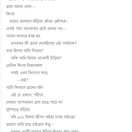
তারা আয়না দেখে—
কিংবা
চায়ের দোকানে দাঁড়িয়ে খোঁজে শ্রেণিশত্রু।
একই পথে অনেকবার হেঁটে ফেলার পর—
আমার জানতে ইচ্ছা হয়,
প্রথমবার কী চোখে দেখেছিলাম এই পথটাকে?
ভয়ে ছিলাম নাকি বিস্ময়ে?
নাকি আমি ছিলাম আকেলী চিড়িয়া?
প্রেমিক কিংবা রিক্সাওয়ালা
সবাই এখন জিগ্যেস করে,
—
কই?
আমি কিভাবে তাদের বলি-
এই যে এখানে, গহীনে…
যেখানে আপনাদের চোখ যেতে পারে না!
ফুটপাতে দাঁড়িয়ে,
যদি ১০০ টাকায় জীবন বাইছা লওয়া যাইতো!
তাহলে আমি হতে চাইতাম ঋতু—
ছয়বার, ছয়টি বাতাসে উড়িয়ে দিতাম বেঁচে থাকা।