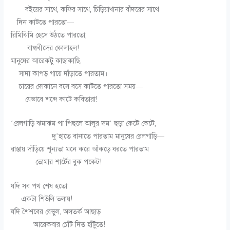
বইয়ের সাথে, কফির সাথে, চিড়িয়াখানার বাঁদরের সাথে
দিন কাটতে পারতো—
রিমিঝিমি হেসে উঠতে পারতো,
বান্ধবীদের কোলাহল!
মানুষের আরেকটু কাছাকাছি,
সাদা কাপড় গায়ে দাঁড়াতে পারতাম।
চায়ের দোকানে বসে বসে কাটতে পারতো সময়—
যেভাবে শব্দে কাটে কবিতারা!
‘রেলগাড়ি ঝমাঝম পা পিছলে আলুর দম’ ছড়া কেটে কেটে,
দু’হাতে বানাতে পারতাম মানুষের রেলগাড়ি—
রাস্তায় দাঁড়িয়ে শূন্যতা মনে করে আঁকড়ে ধরতে পারতাম
তোমার শার্টের বুক পকেট!
যদি সব পথ শেষ হতো
একটা শিউলি তলায়!
যদি শৈশবের বেভুল, অসতর্ক আছাড়
আরেকবার চোঁট দিত হাঁটুতে!