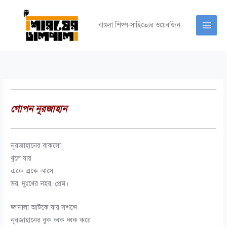
Skip
to
বাঙলা শিল্প-সাহিত্যের ওয়েবজিন
content
গোপন নূরজাহান
নূরজাহানের বাকসো
খুলে যায়
একে একে আসে
ডর
,
দুঃখের নহর
,
প্রেম
।
জানালা আটকে যায় সশব্দে
নূরজাহানের বুক ধ্বক ধ্বক করে