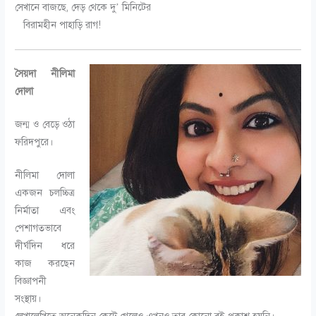
সেখানে বাজছে, দেড় থেকে দু’ মিনিটের
বিরামহীন পাহাড়ি রাগ!
সৈয়দা নীলিমা
দোলা
জন্ম ও বেড়ে ওঠা
ফরিদপুরে।
নীলিমা দোলা
একজন চলচ্চিত্র
নির্মাতা এবং
পেশাগতভাবে
দীর্ঘদিন ধরে
কাজ করছেন
বিজ্ঞাপনী
সংস্থায়।