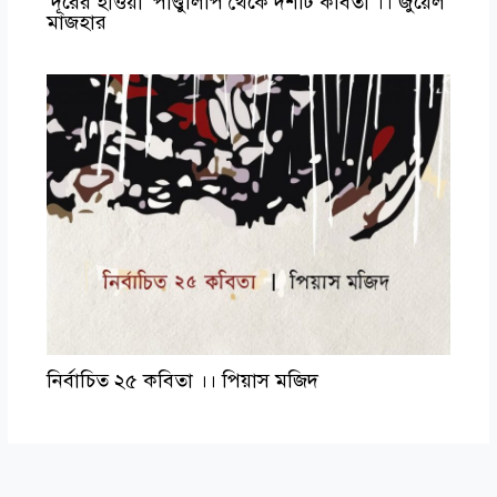
‘দূরের হাওয়া’ পাণ্ডুলিপি থেকে দশটি কবিতা ।। জুয়েল
মাজহার
নির্বাচিত ২৫ কবিতা ।। পিয়াস মজিদ