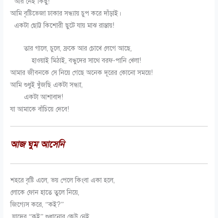
আর নেই কিছু!
আমি বৃষ্টিভেজা ঢাকার সন্ধ্যায় চুপ করে দাঁড়াই।
একটা ছোট্ট কিশোরী ছুটে যায় মাঝ রাস্তায়!
তার গালে, চুলে, ফ্রকে আর চোখে লেগে আছে,
হাওয়াই মিঠাই, বন্ধুদের সাথে বরফ-পানি খেলা!
আমার জীবনকে সে নিয়ে গেছে অনেক দূরের কোনো সময়ে!
আমি শুধুই খুঁজছি একটা সন্ধ্যা,
একটা আশাবাদ!
যা আমাকে বাঁচিয়ে দেবে!
আজ ঘুম আসেনি
শহরে বৃষ্টি এলে, ভয় পেলে কিংবা একা হলে,
লোকে ফোন হাতে তুলে নিয়ে,
জিগ্যেস করে, “কই?”
যাদের “কই” শুধানোর কেউ নেই,