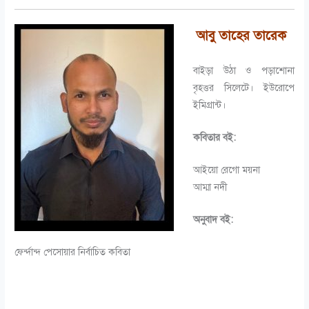
আবু তাহের তারেক
বাইড়া উঠা ও পড়াশোনা
বৃহত্তর সিলেটে। ইউরোপে
ইমিগ্রান্ট।
কবিতার বই:
আইয়ো রেগো ময়না
আম্মা নদী
অনুবাদ বই:
ফের্ন্দান্দ পেসোয়ার নির্বাচিত কবিতা