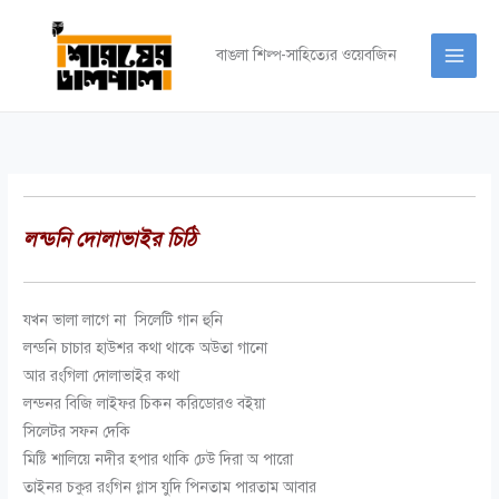
Skip
to
বাঙলা শিল্প-সাহিত্যের ওয়েবজিন
content
লন্ডনি দোলাভাইর চিঠি
যখন ভালা লাগে না সিলেটি গান হুনি
লন্ডনি চাচার হাউশর কথা থাকে অউতা গানো
আর রংগিলা দোলাভাইর কথা
লন্ডনর বিজি লাইফর চিকন করিডোরও বইয়া
সিলেটর সফন দেকি
মিষ্টি শালিয়ে নদীর হপার থাকি ঢেউ দিরা অ পারো
তাইনর চকুর রংগিন গ্লাস যুদি পিনতাম পারতাম আবার