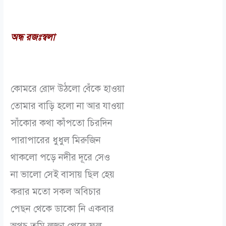
অন্ধ রজঃস্বলা
কোমরে রোদ উঠলো বেঁকে হাওয়া
তোমার বাড়ি হলো না আর যাওয়া
সাঁকোর কথা কাঁপতো চিরদিন
পারাপারের ধুধুল মিরুজিন
থাকলো পড়ে নদীর দূরে সেও
না ভালো সেই বাসায় ছিল হেয়
করার মতো সকল অবিচার
পেছন থেকে ডাকো নি একবার
অথচ তুমি লজ্জা পেলে ফল