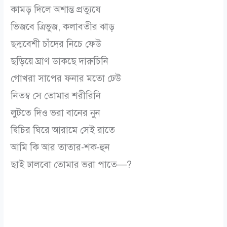
কামড় দিলে অশান্ত প্রত্যুষে
ভিজবে ত্রিভুজ, কলাবতীর ঝাড়
ছদ্মবেশী চাঁদের নিচে ফেউ
ছড়িয়ে ঘ্রাণ ডাকছে দারুচিনি
গোখরা সাপের ফনার মতো ঢেউ
নিতম্ব সে তোমার শরীরিনি
লুটতে দিও ভরা বানের নুন
দ্বিচির ঘিরে আরামে সেই রাতে
আমি কি আর তাতার-শক-হুন
ছাই ঢালবো তোমার ভরা পাতে—?