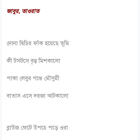
জাবুর, তাওরাত
নোনা দ্বিচির ফাঁক হয়েছে ভূমি
কী টসটসে বৃন্ত মিশকালো
পাকা লেবুর গন্ধে মৌসুমী
বাতাস এসে দরজা আটকালো
ব্লাউজ ফেটে উপচে পড়ে ওরা