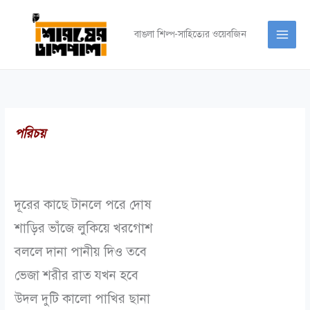
Skip
to
বাঙলা শিল্প-সাহিত্যের ওয়েবজিন
content
পরিচয়
দূরের কাছে টানলে পরে দোষ
শাড়ির ভাঁজে লুকিয়ে খরগোশ
বললে দানা পানীয় দিও তবে
ভেজা শরীর রাত যখন হবে
উদল দুটি কালো পাখির ছানা