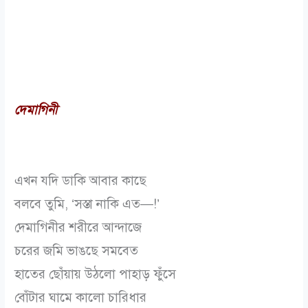
দেমাগিনী
এখন যদি ডাকি আবার কাছে
বলবে তুমি, ‘সস্তা নাকি এত—!’
দেমাগিনীর শরীরে আন্দাজে
চরের জমি ভাঙছে সমবেত
হাতের ছোঁয়ায় উঠলো পাহাড় ফুঁসে
বোঁটার ঘামে কালো চারিধার