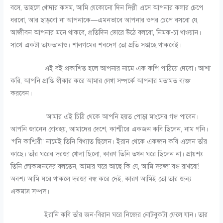
বসে, তাহলে খোদার কসম, আমি যেকোনো দিন দিল্লী এসে আপনার কলার চেপে
ধরবো, আর ছাড়বো না আপনাকে—এমনভাবে আপনার ওপর চেপে বসবো যে,
আজীবন আপনার মনে থাকবে, প্রতিদিন ভোরে উঠে বলবো, নিমক-চা খাওয়ান।
সাথে একটা তাফতানাও। শালগমের শবদেগ তো প্রতি সপ্তাহে থাকবেই।
এই বই প্রকাশিত হলে আপনার নামে এক কপি পাঠিয়ে দেবো। আশা
করি, আপনি প্রাপ্তি স্বীকার করে আমার লেখা সম্পর্কে আপনার মতামত ব্যক্ত
করবেন।
আমার এই চিঠি থেকে আপনি হয়ত পোড়া মাংসের গন্ধ পাবেন।
আপনি জানেন বোধহয়, আমাদের দেশে, কাশ্মীরে একজন কবি ছিলেন, নাম গনি।
‘গনি কাশ্মিরী’ নামেই তিনি বিখ্যাত ছিলেন। ইরান থেকে একজন কবি এলেন তাঁর
কাছে। তাঁর ঘরের দরজা খোলা ছিলো, কারণ তিনি তখন ঘরে ছিলেন না। প্রায়শঃ
তিনি লোকজনদের বলতেন, আমার ঘরে আছে কি যে, আমি দরজা বন্ধ রাখবো!
অবশ্য আমি ঘরে থাকলে দরজা বন্ধ করে দেই, কারণ আমিই তো তার জন্য
একমাত্র সম্পদ।
ইরানি কবি তাঁর জন-বিরান ঘরে নিজের নোটবুকটা ফেলে যান। তার