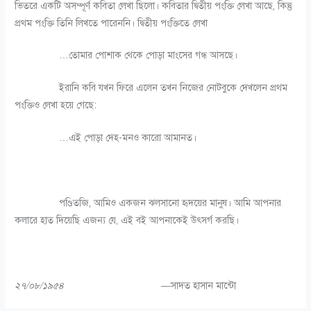
ভিতরে একটি অসম্পূর্ণ কবিতা লেখা ছিলো। কবিতার দ্বিতীয় পংক্তি লেখা আছে, কিন্তু
প্রথম পংক্তি তিনি লিখতে পারেননি। দ্বিতীয় পংক্তিতে লেখা
…তোমার পোশাক থেকে পোড়া মাংসের গন্ধ আসছে।
ইরানি কবি যখন ফিরে এলেন তখন নিজের নোটবুকে দেখলেন প্রথম
পংক্তিও লেখা হয়ে গেছে:
…এই পোড়া দেহ-মনও কারো আমানত।
পণ্ডিতজি, আমিও একজন ঝলসানো হৃদয়ের মানুষ। আমি আপনার
কলারে হাত দিয়েছি এজন্য যে, এই বই আপনাকেই উৎসর্গ করছি।
২৭/০৮/১৯৫৪ —
সাদত হাসান মান্টো