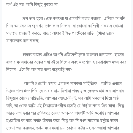
অর্থ এই নয়, আমি কিছুই বুঝবো না।
দেশ ভাগ হলো। রেড কলফরা যা বোকামি করার করলো। এদিকে আপনি
গিয়ে অন্যায়ভাবে জুনাগড় দখল করে নিলেন। যা কোনো কাশ্মিরী একমাত্র কোনো
মারাঠার প্রভাবেই করতে পারে; আমার ইঙ্গিত প্যাটেলের প্রতি। (খোদা তাকে
মাগফেরাত দান করুন)
হায়দরাবাদের প্রতিও আপনি প্রতিবেশীসুলভ আক্রমণ চালালেন। হাজার
হাজার মুসলমানের রক্তের গঙ্গা বইয়ে দিলেন এবং অবশেষে হায়দরাবাদও দখল করে
নিলেন। এটা কি আপনার জন্য বাড়াবাড়ি নয়?
আপনি ইংরেজি ভাষার একজন নামকরা সাহিত্যিক—আমিও এখানে
উর্দুতে গল্প-টল্প লিখি, যে ভাষার নাম-নিশানা পর্যন্ত মুছে ফেলতে চাইছেন আপনার
হিন্দুস্তান থেকে। পণ্ডিতজি, আপনার বক্তৃতা-বিবৃতি সব আমি মনযোগ দিয়ে পাঠ
করি, তা থেকে আমি এই সিদ্ধান্তে উপনীত হয়েছি যে, উর্দু আপনার প্রিয় ভাষা। কিন্তু
ভারত ভাগ হবার পর রেডিওতে দেওয়া আপনার ভাষণটি আমি শুনেছি। আপনার
ইংরেজির ব্যাপারে সবাই স্বীকার করে, কিন্তু আপনি যখন নামমাত্র উর্দুতে ভাষণ
দেওয়া শুরু করলেন, তখন মনে হলো যেন কোনো কট্টর মহাসভাওয়ালা আপনার