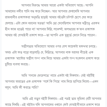
আপনার বিরুদ্ধে আমার আরো একটা অভিযোগ আছে। আপনি
আমাদের নদীর পানি বন্ধ করে দিচ্ছেন। আর আপনার দেখাদেখি আপনার
রাজধানীর প্রকাশকরা অনুমতি ছাড়াই আমার বইগুলি চটপট ছেপে বের করে
ফেলছে। এটা কোন ধরনের ভদ্রতা! আমি তো ভেবেছিলাম আপনার মন্ত্রীত্বে এরকম
হীন কাজ হতেই পারে না! আপনার দিল্লি, লক্ষ্নৌ, জলন্ধরের ক’জন প্রকাশক
আমার বই বেআইনী প্রকাশ করে—তা আপনি এক মুহূর্তে জেনে নিতে পারেন।
অশ্লীলতার অভিযোগে আমার ওপর বেশ কয়েকটা মকদ্দমা চলছে।
অথচ এটা কত বড়ো বাড়াবাড়ি যে, দিল্লিতে, আপনার নাক বরাবর নীচেই এক
প্রকাশক ‘মান্টোর অশ্লীল গল্প’ নাম দিয়ে আমার একটা গল্প সংকলন প্রকাশ করে
চুটিয়ে ব্যবসা করছে।
আমি ‘গনজে ফেরেশতে’ নামে একটা বই লিখলাম। সেই বইটিই
আপনার ভারতের এক প্রকাশক ‘পর্দে কি পিছে’ নাম দিয়ে ছাপিয়ে দিলো—এখন
বলুন, আমি কী করতে পারি?
আমি এই নতুন বইটি লিখলাম। এই পত্রই তার ভূমিকা যেটি আপনার
কাছে লিখছি। এই বইটাও যদি আপনাদের ওখানে কেউ বেআইনীভাবে প্রকাশ করে