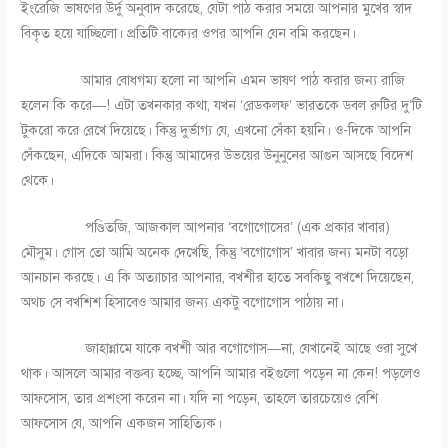
ইংরেজি ভাষণের উর্দু অনুবাদ করেছে, যেটা পাঠ করার সময়ে আপনার মুখের স্বাদ
বিকৃত হয়ে যাচ্ছিলো। প্রতিটি বাক্যের ওপর আপনি যেন বমি করছেন।
আমার বোধগম্য হলো না আপনি এমন ভাষণ পাঠ করার জন্য রাজি
হলেন কি করে—! এটা তখনকার কথা, যখন ‘রেডকলফ’ ভারতকে ডবল রুটির দু’টি
টুকরো করে রেখে দিয়েছে। কিন্তু দুর্ভাগ্য যে, এখনো সেঁকা হয়নি। ও-দিকে আপনি
সেঁকছেন, এদিকে আমরা। কিন্তু আমাদের উভয়ের উনুনুনের আগুন আসছে বিদেশ
থেকে।
পণ্ডিতজি, আজকাল আপনার ‘বগোগোসের’ (এক প্রকার খাবার)
মৌসুম। গোস তো আমি অনেক দেখেছি, কিন্তু ‘বগোগোস’ খাবার জন্য মনটা বড়ো
আনচান করছে। এ কি অত্যাচার আপনার, বখশীর হাতে সবকিছু বখশে দিয়েছেন,
অথচ সে বখশিশ হিসাবেও আমার জন্য একটু বগোগোস পাঠায় না।
জাহান্নামে যাকে বখশী আর বগোগোস—না, যেখানেই আছে ওরা সুখে
থাক। আসলে আমার বক্তব্য হচ্ছে, আপনি আমার বইগুলো পড়েন না কেন! পড়লেও
আফসোস, তার প্রশংসা করেন না। যদি না পড়েন, তাহলে তারচেয়েও বেশি
আফসোস যে, আপনি একজন সাহিত্যিক।