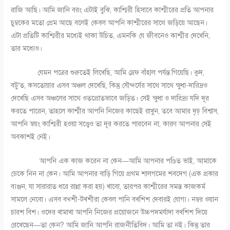
রাজি আছি। আমি জানি বরং এটাই বুঝি, কাশ্মিরী হিসাবে কাশ্মীরের প্রতি আপনার
চুম্বকের মতো প্রেম আছে বলেই কেবল আপনি কাশ্মীরের সাথে জড়িয়ে আছেন।
এটা প্রতিটি কাশ্মিরীর মধ্যেই থাকা উচিত, এমনকি যে জীবনেও কাশ্মীর দেখেনি,
তার মধ্যেও।
যেমন পত্রের শুরুতেই লিখেছি, আমি স্রেফ বাঁহাল পর্যন্ত গিয়েছি। কুদ,
বটু’ত, কসতোয়ার এসব অঞ্চল দেখেছি, কিন্তু সৌন্দর্যের সাথে সাথে ক্ষুধা-দারিদ্রও
দেখেছি এসব অঞ্চলের সাথে ওতপ্রোতভাবে জড়িত। সেই ক্ষুধা ও দারিদ্র্য যদি দূর
করতে পারেন, তাহলে কাশ্মীর আপনি নিজের কাছেই রাখুন, তবে আমার দৃঢ় বিশ্বাস,
আপনি স্বয়ং কাশ্মিরী হওয়া সত্ত্বেও তা দূর করতে পারবেন না, কারণ আপনার সেই
অবকাশই নেই।
আপনি এক কাজ করেন না কেন—আমি আপনার পণ্ডিত ভাই, আমাকে
ডেকে নিন না কেন। আমি আপনার বাড়ি গিয়ে প্রথম শালগমের শবদেগ (এক প্রকার
ব্যঞ্জন, যা সারারাত ধরে রান্না করা হয়) খাবো, তারপর কাশ্মীরের সমস্ত কাজকর্ম
সামলে নেবো। এসব বখ্শী-টখশীরা কেবল পানি বখশিশ দেবারই যোগ্য। নম্বর ওয়ান
চারশ বিশ। ওদের খামাখা আপনি নিজের প্রয়োজনে উচ্চপদমর্যাদা বখশিশ দিয়ে
রেখেছেন—তা কেন? আমি জানি আপনি রাজনীতিবিদ। আমি তা নই। কিন্তু তার