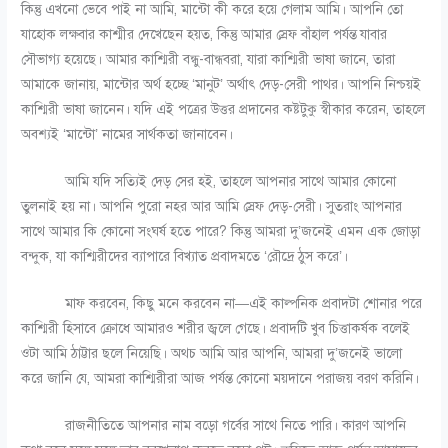
কিন্তু এখনো ভেবে পাই না আমি, মান্টো কী করে হয়ে গেলাম আমি। আপনি তো
যাহোক লক্ষবার কাশ্মীর দেখেছেন হয়ত, কিন্তু আমার স্রেফ বাঁহাল পর্যন্ত যাবার
সৌভাগ্য হয়েছে। আমার কাশ্মিরী বন্ধু-বান্ধবরা, যারা কাশ্মিরী ভাষা জানে, তারা
আমাকে জানায়, মান্টোর অর্থ হচ্ছে ‘মানুট’ অর্থাৎ দেড়-সেরী পাথর। আপনি নিশ্চয়ই
কাশ্মিরী ভাষা জানেন। যদি এই পত্রের উত্তর প্রদানের কষ্টটুকু স্বীকার করেন, তাহলে
অবশ্যই ‘মান্টো’ নামের সার্থকতা জানাবেন।
আমি যদি সত্যিই দেড় সের হই, তাহলে আপনার সাথে আমার কোনো
তুলনাই হয় না। আপনি পুরো নহর আর আমি স্রেফ দেড়-সেরী। সুতরাং আপনার
সাথে আমার কি কোনো সংঘর্ষ হতে পারে? কিন্তু আমরা দু’জনেই এমন এক জোড়া
বন্দুক, যা কাশ্মিরীদের ব্যাপারে বিখ্যাত প্রবাদমতে ‘রৌদ্রে ঠুস করে’।
মাফ করবেন, কিছু মনে করবেন না—এই কাল্পনিক প্রবাদটা শোনার পরে
কাশ্মিরী হিসাবে ক্রোধে আমারও শরীর জ্বলে গেছে। প্রবাদটি খুব চিত্তাকর্ষক বলেই
ওটা আমি ঠাট্টার ছলে নিয়েছি। অথচ আমি আর আপনি, আমরা দু’জনেই ভালো
করে জানি যে, আমরা কাশ্মিরীরা আজ পর্যন্ত কোনো ময়দানে পরাজয় বরণ করিনি।
রাজনীতিতে আপনার নাম বড়ো গর্বের সাথে নিতে পারি। কারণ আপনি