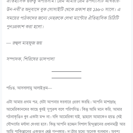
ঐতিহাসিক গুরুত্ব অপরিসীম। প্রেম আমার প্রেম উপন্যাসটি আখতার-
উন-নবী’র অনুবাদে বুক সোসাইটি থেকে প্রকাশ হয় ১৯৮০ সালে। এ
সময়ের পাঠকদের জন্যে নেহরুকে লেখা মান্টোর ঐতিহাসিক চিঠিটি
পুনঃপ্রকাশ করা হলো।
— রুহুল মাহফুজ জয়
সম্পাদক, শিরিষের ডালপালা
পণ্ডিত, আসসালামু আলাইকুম—
এটা আমার প্রথম পত্র, যেটা আপনার দরবারে প্রেরণ করছি। আপনি মাশাল্লাহ্
আমেরিকানদের কাছে খুবই সুপুরুষ বলে পরিগণিত। কিন্তু আমি মনে করি, আমার
গঠনাকৃতিও খুব একটা মন্দ না। যদি আমেরিকা যাই, তাহলে আমাকেও হয়ত সেই
সৌন্দর্যের মর্যাদা দেওয়া হবে। কিন্তু আপনি হচ্ছেন বিশাল হিন্দুস্তানের প্রধানমন্ত্রী আর
আমি পাকিস্তানের একজন শ্রেষ্ঠ গল্পকার। দু’টোর মধ্যে অনেক ব্যবধান। অবশ্য