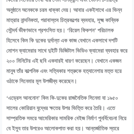
অনুষ্ঠানে অনেককে চরম ধাক্কা দেয়। আবার একইসাথে এর ভিন্ন
মাত্রার নান্দনিকতা, পরাবাস্তব চিত্রকল্পের ব্যবহার, সূক্ষ্ম কাব্যিক
সৌন্দর্য ভীষণভাবে প্রশংসিত হয়। ‘রিয়েল ফিকশন’ পরিচালক
হিসেবে কিম কি দুকের দুর্দান্ত এক কাজ যেখানে একসাথে দশটি
মোশন ক্যামেরার সাথে দুইটি ডিজিটাল ভিডিও ক্যামেরা ব্যবহার করে
২০০ মিনিটের এই ছবি একবারই ধারণ করেছেন। যেখানে একজন
মানুষ তাঁর কাল্পনিক এবং সত্যিকার শত্রুকে হত্যানেশায় মত্ত হয়ে
ওঠাকে সিনেমার মূল উপজীব্য করেছেন।
‘এড্রেস আননোন’ কিম কি-দুকের রাজনৈতিক সিনেমা যা ১৯৫০
সালের কোরিয়ান যুদ্ধের ক্ষতের উপর ভিত্তি করে তৈরি। এতে
সাম্প্রতিক সময়ে আমেরিকার সামরিক বেইজ নির্মাণ পুনর্বিবেচনা নিয়ে
যে ইস্যু তার উপরেও আলোকপাত করা হয়। আন্তর্জাতিক স্তরে