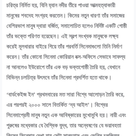
চরিত্র নির্মিত হয়, যিনি হ্যান নদীর তীরে পাওয়া আত্মহত্যাকারী
মানুষের শবদেহ সংগ্রহ করতেন। কিমের নতুন ধারণা তাঁর সমাজের
বেশিরভাগ মানুষ দ্বারা বর্জিত, সমালোচিত হলেও নির্দিষ্ট একটি গোষ্ঠী
তাঁর ভক্তে পরিণত হয়েছেন। এই স্বল্প সংখ্যক মানুষকে লক্ষ্য
করেই মূলধারার বাইরে গিয়ে তাঁর পরবর্তি সিনেমাগুলো তিনি নির্মাণ
করেন। তাঁর কোনো সিনেমা কোরিয়ান বক্স-অফিসে সেভাবে সাফল্য
না আনলেও ইউরোপে তাঁর এক বড় ভক্তগোষ্ঠী তৈরি হয়, যেখানে
বিভিন্ন চলচিত্র উৎসবে তাঁর সিনেমা প্রদর্শিত হতে থাকে।
‘বার্ডকেইজ ইন’ প্রথমবারের মত সারা বিশ্বে আলোড়ন তৈরি করে,
এর পরপরই ২০০০ সালে বিতর্কিত ‘দ্য আইল’। বিশ্বের
সিনেমাপ্রেমী মানুষ নতুন এক আবিষ্কারের মুখোমুখি হয়। নারী এবং
পুরুষের মধ্যেকার যে বৈশ্বিক যুদ্ধ, তার অন্বেষণের যে ভয়াবহতা
কিমের সিনেমায় দেখা যায় সেটা সানড্যান্স এবং ভেনিস চলচ্চিত্র