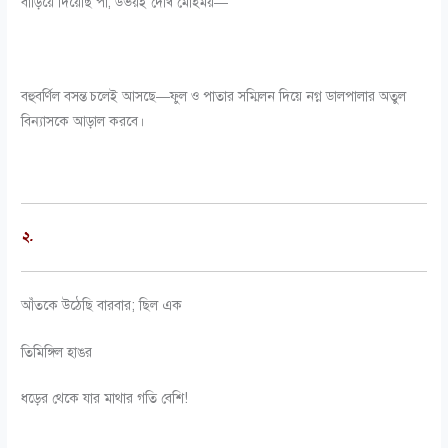
বাড়িয়ে দিয়েছি পা, উভয়ই দেখি মোহময়—
বহুবর্ণিল বসন্ত চলেই আসছে—ফুল ও পাতার সম্মিলন দিয়ে নগ্ন ডালপালার অতুল
বিন্যাসকে আড়াল করবে।
২.
আঁতকে উঠেছি বারবার; ছিল এক
তিমিঙ্গিল হাঙর
ধড়ের থেকে যার মাথার গতি বেশি!