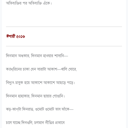
অভিব্যক্তির পর অভিব্যক্তি এঁকে।
ঈশায়ী ২০১৬
দিনমান অন্ধকার, দিনমান হাওয়ার শাসানি—
ক্যাথ্‌রিনের চাকা যেন সারাটা আকাশ—খালি ঘোরে,
বিদ্যুৎ চাবুক হয়ে আকাশে আকাশে আছড়ে পড়ে।
দিনমান হাহাকার, দিনমান ছায়ার গোঙানি।
ঝড়-ঝাপ্‌টা দিনরাত, গুমোট গুমোট ভাব ফাঁকে—
চলে যাচ্ছে দিনগুলি, চলমান নীতির প্রভাবে