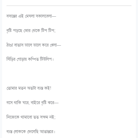
বসন্তের এই মেঘলা সকালবেলা—
বৃষ্টি পড়ছে ভোর থেকে টিপ টিপ;
ঠাণ্ডা বাতাস ডালে ডালে করে খেলা—
সিঁড়ির গোড়ায় কম্পিত টিউলিপ।
তোমার মতন অতটা ব্যস্ত কই!
বসে থাকি ঘরে, বাইরে বৃষ্টি ঝরে—
নিজেকে থামাবো তত সক্ষম নই;
ব্যস্ত লোককে ফেলেছি আতান্তরে।