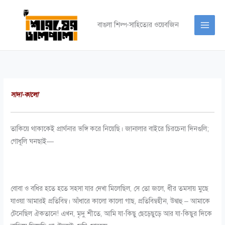
Skip
to
বাঙলা শিল্প-সাহিত্যের ওয়েবজিন
content
সাদা-কালো
তাকিয়ে থাকাকেই প্রার্থনার ভঙ্গি করে নিয়েছি। জানালার বাইরে চিরচেনা দিনগুলি;
গোধূলি ঘনছাই—
বোবা ও বধির হতে হতে সহসা যার দেখা মিলেছিল, সে তো জলে, ধীর তমসায় মুছে
যাওয়া আমারই প্রতিবিম্ব। আঁধারে কালো কালো গাছ, প্রতিবিম্বহীন, উদ্বাহু – আমাকে
টেনেছিল ঐকতানে! এখন, মৃদু শীতে, আমি যা-কিছু ছেড়েছুড়ে আর যা-কিছুর দিকে