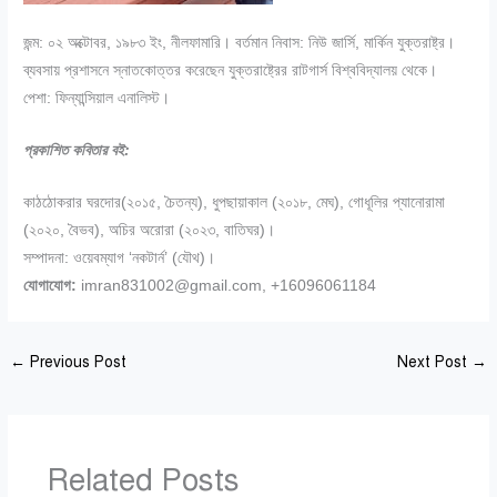
জন্ম: ০২ অক্টোবর, ১৯৮৩ ইং, নীলফামারি। বর্তমান নিবাস: নিউ জার্সি, মার্কিন যুক্তরাষ্ট্র।
ব্যবসায় প্রশাসনে স্নাতকোত্তর করেছেন যুক্তরাষ্ট্রের রাটগার্স বিশ্ববিদ্যালয় থেকে।
পেশা: ফিন্যান্সিয়াল এনালিস্ট।
প্রকাশিত কবিতার বই:
কাঠঠোকরার ঘরদোর(২০১৫, চৈতন্য), ধুপছায়াকাল (২০১৮, মেঘ), গোধূলির প্যানোরামা
(২০২০, বৈভব), অচির অরোরা (২০২৩, বাতিঘর)।
সম্পাদনা: ওয়েবম্যাগ ‘নকটার্ন’ (যৌথ)।
যোগাযোগ:
imran831002@gmail.com, +16096061184
←
Previous Post
Next Post
→
Related Posts