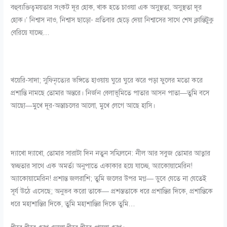
বহুব্যক্তিত্বময়তার সংকট দূর হোক, খাক হতে চাওয়া এক অসুস্থতা, অসুস্থতা দূর
হোক।’ নিশ্বাস নাও, নিশ্বাস ছাড়ো- প্রতিবার ছেড়ে দেয়া নিশ্বাসের সাথে শেষ ক্লান্তিটুকু
বেরিয়ে যাচ্ছে…
খয়েরি-সাদা; সুফিনৃত্যের ভঙ্গিতে হাওয়ায় ঘুরে ঘুরে ঝরে পড়া ফুলের মতো করে
প্রশান্তি নামছে তোমার অন্তরে। নির্জন বেলাভূমিতে পাতার আসন পাতা—তুমি বসে
আছো—মুখে দূর-অস্তাচলের আলো, মুখে লেগে আছে হাসি।
দ্যাখো দ্যাখো, তোমার সারাটা দিন নতুন সম্মিলনে: নীল আর সবুজ তোমার আত্নার
স্বচ্ছতার সাথে এক অমর্ত্য অনুপাতে একাকার হয়ে যাচ্ছে, অ্যাকোয়ামেরিন!
অ্যাকোয়ামেরিন! প্রশান্ত জলরাশি; তুমি জলের উপর মগ্ন— ডুবে যেতে না যেতেই
সূর্য উঠে এসেছে; অনুভব করো তাকে— প্রশস্ততাকে ধরে প্রশান্তির দিকে, প্রশান্তিকে
ধরে মহাশান্তির দিকে, তুমি মহাশান্তির দিকে তুমি…