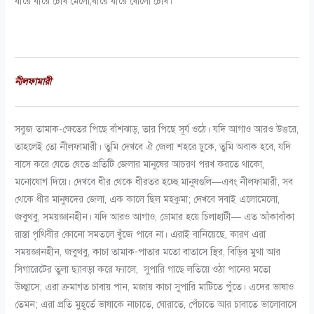
ধীরে ধীরে চোখ মেলো,ধীরে ধীরে খোলো চোখ।
নীলফামারী
সবুজ তামাক-ক্ষেতের পিছে বাঁশঝাড়, তার পিছে সূর্য ওঠে। যদি আগাও আরও উত্তরে,
তাহলেই তো নীলফামারী। তুমি দেখবে ঐ জেলা শহরে ঢুকে, তুমি অবাক হবে, যদি
বাসে করে যেতে যেতে প্রতিটি জেলার মানুষের আচরণ পরখ করতে থাকো,
মনোযোগ দিয়ে। দেখবে ধীর থেকে ধীরতর হচ্ছে মানুষগুলি—এবং নীলফামারী, সব
থেকে ধীর মানুষদের জেলা, এক কালে ছিল মহকুমা; দেখবে সবাই এলোমেলো,
জবুথবু, সময়জ্ঞানহীন। যদি আরও আগাও, ডোমার হয়ে চিলাহাটী— এত আঁকাবাঁকা
রাস্তা পৃথিবীর কোনো সমতলে খুঁজে পাবে না। এরাই বানিয়েছে, কারণ এরা
সময়জ্ঞানহীন, জবুথবু, কাচা তামাক-পাতার মতো বাতাসে স্থির, বিড়ির মুথা আর
সিগারেটের তুলা ছ্যাবড়া করে ফ্যালে, সুপারি গাছে লতিয়ে ওঠা পানের মতো
উচ্ছ্বাসে; এরা ক্রমাগত চাবায় পান, মজায় কাচা সুপারি মাটিতে পুঁতে। এদের ভাষাও
তেমন; এরা প্রতি মুহূর্তে ভাষাকে নাচাতে, ঘোরাতে, পেঁচাতে আর চাবাতে ভালোবাসে