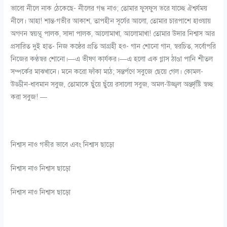
ভাবো নীলে নাক ঠেকেছে- নীলের গন্ধ নাও; তোমার ফুসফুস ভরে যাচ্ছে ঐশ্বর্যময়
নীলে। আহা! শান্ত-গভীর আকাশ, তাপহীন সূর্যের আলো, তোমার চারপাশে হাওয়ায়
অগণন স্বয়ম্ভূ পালক, সাদা পালক, আলোমাখা, আলোমাখা! তোমার উদার নিশ্বাস আর
প্রসারিত দুই হাত- নিজ কণ্ঠের প্রতি আগ্রহী হও- গান শোনো গান, স্বরচিত, সর্বোপরি
নিজের কণ্ঠস্বর শোনো।—এ ভীষণ কার্যকর।—এ হলো এক গ্লাস ঠাণ্ডা পানি শীতল
সম্পর্কের মাঝখানে। মনে করো ফাঁকা মাঠ; সন্তর্পণে সবুজে ছেয়ে গেল। কোমল-
উড্ডীন-ধাবমান সবুজ, তোমাকে ছুঁয়ে ছুঁয়ে রসালো সবুজ, অমল-উজ্জ্বল অন্তর্দৃষ্টি স্বচ্ছ
করা সবুজ! —
নিশ্বাস নাও গভীর ভাবে এবং নিশ্বাস ছাড়ো
নিশ্বাস নাও নিশ্বাস ছাড়ো
নিশ্বাস নাও নিশ্বাস ছাড়ো