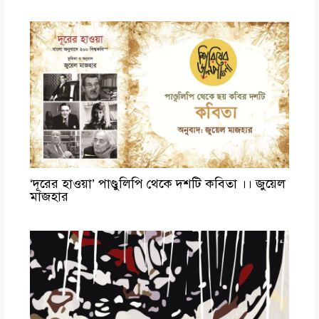
‘দূরের হাওয়া’ পাণ্ডুলিপি থেকে দশটি কবিতা ।। জুয়েল
মাজহার