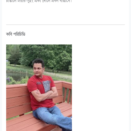
চাতালে টায়ার-সুইং একা দোলে প্রবল বাতাসে।
কবি পরিচিতি