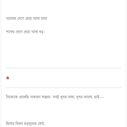
আলোর বেগে ধেয়ে আসা মাথা
শব্দের বেগে ধেয়ে আসা ধড়।
৩.
নিজেকে দেখেছি অকারণ কান্নায়- সবই ধূসর-সাদা, ধূসর-কালো, ছাই—
ছিলাম বিরল রক্তযূথের কেউ,