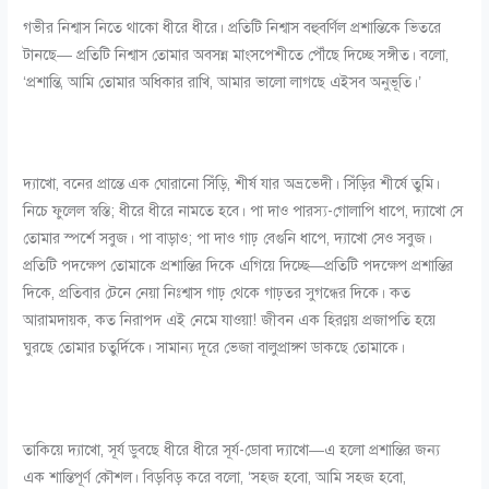
গভীর নিশ্বাস নিতে থাকো ধীরে ধীরে। প্রতিটি নিশ্বাস বহুবর্ণিল প্রশান্তিকে ভিতরে
টানছে— প্রতিটি নিশ্বাস তোমার অবসন্ন মাংসপেশীতে পৌঁছে দিচ্ছে সঙ্গীত। বলো,
‘প্রশান্তি, আমি তোমার অধিকার রাখি, আমার ভালো লাগছে এইসব অনুভূতি।’
দ্যাখো, বনের প্রান্তে এক ঘোরানো সিঁড়ি, শীর্ষ যার অভ্রভেদী। সিঁড়ির শীর্ষে তুমি।
নিচে ফুলেল স্বস্তি; ধীরে ধীরে নামতে হবে। পা দাও পারস্য-গোলাপি ধাপে, দ্যাখো সে
তোমার স্পর্শে সবুজ। পা বাড়াও; পা দাও গাঢ় বেগুনি ধাপে, দ্যাখো সেও সবুজ।
প্রতিটি পদক্ষেপ তোমাকে প্রশান্তির দিকে এগিয়ে দিচ্ছে—প্রতিটি পদক্ষেপ প্রশান্তির
দিকে, প্রতিবার টেনে নেয়া নিঃশ্বাস গাঢ় থেকে গাঢ়তর সুগন্ধের দিকে। কত
আরামদায়ক, কত নিরাপদ এই নেমে যাওয়া! জীবন এক হিরণ্ময় প্রজাপতি হয়ে
ঘুরছে তোমার চতুর্দিকে। সামান্য দূরে ভেজা বালুপ্রাঙ্গণ ডাকছে তোমাকে।
তাকিয়ে দ্যাখো, সূর্য ডুবছে ধীরে ধীরে সূর্য-ডোবা দ্যাখো—এ হলো প্রশান্তির জন্য
এক শান্তিপূর্ণ কৌশল। বিড়বিড় করে বলো, ‘সহজ হবো, আমি সহজ হবো,