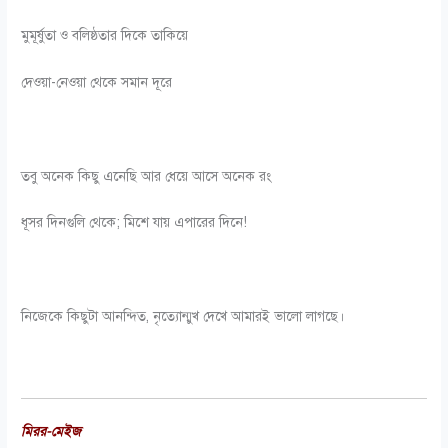
মুমূর্ষুতা ও বলিষ্ঠতার দিকে তাকিয়ে
দেওয়া-নেওয়া থেকে সমান দূরে
তবু অনেক কিছু এনেছি আর ধেয়ে আসে অনেক রং
ধূসর দিনগুলি থেকে; মিশে যায় এপারের দিনে!
নিজেকে কিছুটা আনন্দিত, নৃত্যোন্মুখ দেখে আমারই ভালো লাগছে।
মিরর-মেইজ