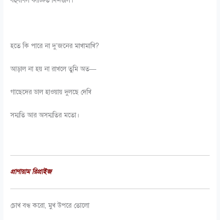
বহুবর্ণিল কাঙ্ক্ষিত দিনগুলি।
হতে কি পারে না দু’জনের মাখামাখি?
আড়াল না হয় না রাখলে তুমি অত—
গাছেদের ডাল হাওয়ায় দুলছে দেখি
সম্মতি আর অসম্মতির মতো।
প্রাণায়াম রিপ্রাইজ
চোখ বন্ধ করো, মুখ উপরে তোলো