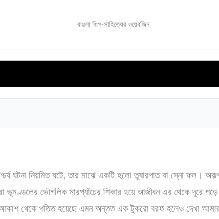
বাঙলা শিল্প-সাহিত্যের ওয়েবজিন
ভিনদেশি সাহিত্য
বিশেষ সংখ্যা
সমালোচনা সাহিত্য
ই-বুক
াশ্চর্য ঘটনা নিয়মিত ঘটে, তার মাঝে একটি হলো তুষারপাত বা স্নো ফল। অকল্পন
া ভূমণ্ডলের ভৌগলিক মারপ্যাঁচের শিকার হয়ে আজীবন এর থেকে দূরে পড়ে
আকাশ থেকে পতিত হয়েছে এমন অন্তত এক টুকরো বরফ হলেও দেখা আমা