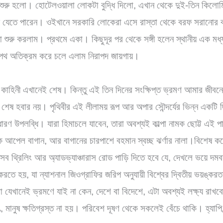
শুরু হলো। হোটেলওয়ালা লোকটা বুদ্ধি দিলো, এখান থেকে দুই-তিন কিলোমি
ে যেতে পারেন। ওইখানে সরকারি লোকেরা এসে রাস্তা থেকে বরফ সরানোর ক
শুরু করলাম। প্রথমে একা। কিছুদূর পর থেকে সঙ্গী হলেন স্থানীয় এক মধ
ৃত পথ অতিক্রম করে চলে এলাম নিরাপদ জায়গায়।
াহিনী এখানেই শেষ। কিন্তু এই তিন দিনের সংক্ষিপ্ত ভ্রমণ আমার জীবনে 
 শেষ হবার নয়। পৃথিবীর এই লীলাময় রূপ আর অপার সৌন্দর্যের ভিন্ন একট
 উপলব্ধি। যারা হিমাচলে যাবেন, তারা অবশ্যই কাল্পা নামক ছোট্ট এই প
 আপেল বাগান, আর বাগানের চারপাশে বহমান স্বচ্ছ ঝর্ণার নালা।বিশেষ করে 
ব থ্রিলিং আর অ্যাডভ্যাঞ্চারাস রোড পাড়ি দিতে হবে যে, দেখলে ভয়ে দ
তে হয়, যা ন্যাশনাল জিওগ্রাফির জরিপ অনুযায়ী বিশ্বের দ্বিতীয় ভয়ঙ্ক
যেখানেই ভ্রমণে যাই না কেন, দেশে বা বিদেশে, এটা অবশ্যই লক্ষ্য রাখ
মানুষ ক্ষতিগ্রস্ত না হয়। পরিবেশ দূষণ থেকে সকলেই বেঁচে থাকি। হ্যাপি ট্