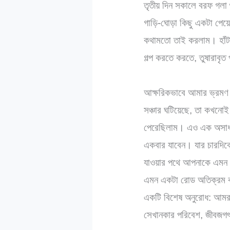
তৃতীয় দিন সকালে বরফ গলা 
গাড়ি-ঘোড়া কিছু একটা পেয়
কথামতো তাই করলাম। হাঁটা 
গল্প করতে করতে, তুষারাব
আক্ষরিকভাবে আমার ভ্রমণ ক
সঞ্চার ঘটিয়েছে, তা কখনোই
পেরেছিলাম। এও এক অসাধারণ
একবার যাবেন। যার চারদিকে
যাওয়ার পথে আপনাকে এমন স
এমন একটা রোড অতিক্রম কর
একটি বিশেষ অনুরোধ: আমরা 
সেখানকার পরিবেশ, জীবজগৎ, 