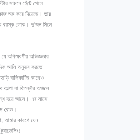
টার সামনে হেঁটে গেলে
াজ শুরু করে দিয়েছে। তার
্য বয়স্ক লোক। দু’জন মিলে
যে অবিস্মরণীয় অভিজ্ঞতার
ি দিক আমি অনুভব করতে
াহাড়ি বালিকাটির কাছেও
কাল্পা বা কিন্নৌর অঞ্চলে
মবন্ধ হয়ে আসে। এর মাঝে
রতম রোড।
বো, আমার কারণে যেন
র্যাভেলিং!