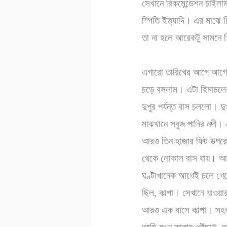
সেখানে রিকমেন্ডেশন চাইলাম।
স্পিতি ইত্যাদি। এর মাঝে
তা না হলে আরেকটু সামনে গ
এগারো তারিখের আগে আগেই
চড়ে বসলাম। এটা হিমাচলের
দুপুর পর্যন্ত বাস চললো। 
মাঝখানে সবুজ পানির নদী
আরও তিন হাজার ফিট উপরে 
থেকে লোকাল বাস যায়। আম
ঘণ্টাখানেক আগেই চলে গে
ছিল, কাল্পা। সেখানে যাওয়
আরও এক বাসে কাল্পা। সহ