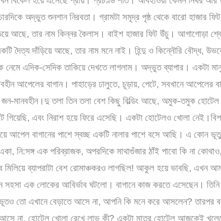
, তখন বিকেল হয়ে এসেছে প্রায়। প্রচণ্ড শীত। আবহাওয়া কেমন নিথর আ
রদিকে অদ্ভুত শুনশান নিরবতা। গ্রামটা সমূদ্র পৃষ্ঠ থেকে বারো হাজার 
াঁড়িয়ে আছে, তার নাম কিন্নর কৈলাস। বাইশ হাজার ফিট উঁচু। আগাগোড়া শ্
টি দৈত্য দাঁড়িয়ে আছে, তার নাম মনে নাই। হিন্দু ও কিন্নৌরি বৌদ্ধ, উভ
েকে নেমে এদিক-সেদিক তাকিয়ে দেখতে লাগলাম। অদ্ভুত ব্যাপার। একটা মা
লবহীন আপেলের বাগান। পাহাড়ের ঢালুতে, চূড়ায়, পেটে, সবখানে আপেলের ব
ে জন-মানবহীন।দু তলা তিন তলা বেশ কিছু বিল্ডিং আছে, অমুক-তমুক হোটেল
েঁটে গিয়েছি, এবং নিরাশ হয়ে ফিরে এসেছি। একটা হোটেলও খোলা নেই।বিশ
য়ে আপেল বাগানের পাশে স্বচ্ছ একটি নালার পাশে বসে আছি। এ কোন ভূ
 একা, নি:সঙ্গ এক পরিব্রাজক, অপরদিকে মাথাগুঁজার ঠাঁই পাবো কি না কোথাও
সব মিলিয়ে ব্যাপরাটা বেশ রোমাঞ্চকরও লাগছিল! আকুল হয়ে ভাবছি, এখন আ
 সহসা এক লোকের আবির্ভাব ঘটলো। বাগানে কাজ করতে এসেছেন। তিনি 
 ভূতও তো এখানে বেড়াতে আসে না, আপনি কি মনে করে আসলেন?
তারপর ব
ক আসে না, হোটেল খোলা রেখে লাভ কী? একটা মাত্র হোটেল আজকেই খুলেছ