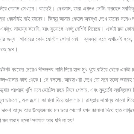
নিয়ে গেলাম সেখানে। কাছেই। দেখলাম, তারা এখনও সেটিং করছেন সবকিছু।
স্থা কোনটাই নাই তাদের। কিন্তু আমার বেহাল অবস্থা দেখে তাদের মনেও 
 একটুও সাহায্য করেনি, বরং সুযোগে একটু বেশিই নিয়েছে। একটা রুম ক
ার জন্য। খাবারের কোন হোটেল খোলা নেই। ব্যবস্থা হলে এখানেই হবে, এব
াকতে হবে।
ল। ঝটপট বরফের চেয়েও শীতলতর পানি দিয়ে হাত-মুখ ধুয়ে বাইরে থেকে একট
েলওয়ালার কাছ থেকে। সে বললো, আবহাওয়া দেখে তো মনে হচ্ছে ভয়াবহ 
্যার পরপরই খুশি মনে হোটেল রুমে ফিরে গেলাম, এবং মুহূর্তেই স্বস্তিকর
ম ভাঙলো, অকারণে। জানালা দিয়ে তাকালাম। রাস্তার সামান্য আলো দিয়ে 
দারুণ আনন্দ আর উত্তেজনায় মন ভরে গেলো! যখন জানালা দিয়ে হাত বাড়
েশ মন খারাপ হলো! সকালে আর যদি না হয়!