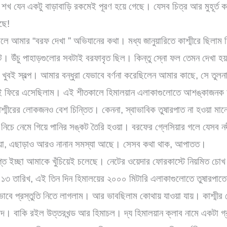
খ যেন একটু বাড়াবাড়ি রকমেই পূরণ হয়ে গেছে। যেসব চিত্র আর মুহূর্ত 
ছে!
ে আমার “বরফ দেখা ” অভিযানের কথা। মধ্য জানুয়ারিতে কাশ্মীরে ছিলাম
টে। উঁচু পাহাড়গুলোর সবটাই বরফাবৃত ছিল। কিন্তু স্নো ফল তেমন দেখা 
 খুবই স্বল্প। আমার বন্ধুরা যেভাবে বর্ণনা করেছিলেন আমার কাছে, সে তুল
ই ফিরে এসেছিলাম। এই শীতকালে হিমালয়ান এলাকাগুলোতে আশঙ্কাজনক হার
শ্মীরের লোকজনও বেশ চিন্তিত। কেননা, স্বাভাবিক তুষারপাত না হওয়া ম
নিচে নেমে গিয়ে পানির সঙ্কট তৈরি হওয়া। বরফের গ্লেসিয়ার গলে যেসব নদ
হওয়া, এছাড়াও আরও নানান সমস্যা আছে।
সেসব কথা থাক, আপাতত।
প্ত ইচ্ছা আমাকে খুঁচিয়েই চলেছে। নেটের ওয়েদার ফোরকাস্টে নিয়মিত চো
 ১৩ তারিখ, এই তিন দিন হিমালয়ের ২০০০ মিটারি এলাকাগুলোতে তুষারপাতে
ে প্রস্তুতি নিতে লাগলাম। আর ভাবছিলাম কোথায় যাওয়া যায়। কাশ্মীর 
বাদ। বাকি রইল উত্তরখন্ড আর হিমাচল। দ্য হিমালয়ান ক্লাব নামে একটা 