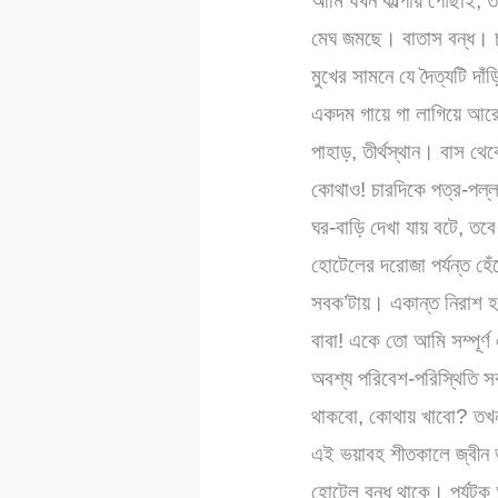
আমি যখন কাল্পায় পৌঁছাই
মেঘ জমছে। বাতাস বন্ধ। চা
মুখের সামনে যে দৈত্যটি দ
একদম গায়ে গা লাগিয়ে আরেক
পাহাড়, তীর্থস্থান। বাস থ
কোথাও! চারদিকে পত্র-পল্
ঘর-বাড়ি দেখা যায় বটে, তব
হোটেলের দরোজা পর্যন্ত হ
সবক’টায়। একান্ত নিরাশ হ
বাবা! একে তো আমি সম্পূর্ণ
অবশ্য পরিবেশ-পরিস্থিতি 
থাকবো, কোথায় খাবো? তখন
এই ভয়াবহ শীতকালে জ্বীন
হোটেল বন্ধ থাকে। পর্যট