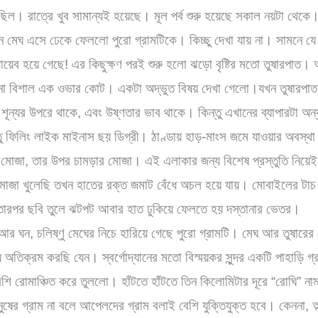
। রাত্রে খুব সামান্যই হয়েছে। মূল পর্ব শুরু হয়েছে সকাল নয়টা থেকে। 
 মেঘ এসে ঢেকে ফেললো পুরো গ্রামটিকে। কিচ্ছু দেখা যায় না। সামনে যে দ
 গায়েব হয়ে গেছে! এর কিছুক্ষণ পরই শুরু হলো ঝড়ো বৃষ্টির মতো তুষারপাত।
 বিশাল এক ওভার কোট। একটা অদ্ভুত বিষয় দেখা গেলো।যখন তুষারপাত হ
শূন্যর উপরে থাকে, এবং উষ্ণতার ভাব থাকে। কিন্তু এখানের ব্যাপারটা অ
তু ফিলিং লাইক মাইনাস ছয় ডিগ্রী। ঠাণ্ডায় হাড়-মাংস জমে যাওয়ার অবস্
মোজা, তার উপর চামড়ার মোজা। এই এলাকার জন্য বিশেষ প্রস্তুতি নিয়েই
 মোজা খুলেছি তখন হাতের রক্ত জমাট বেঁধে অচল হয়ে যায়। মোবাইলের টাচ
 তারপর ছবি তুলে ঝটপট আবার হাত ঢুকিয়ে ফেলতে হয় দস্তানার ভেতর।
র ঘন, চলিষ্ণু মেঘের নিচে হারিয়ে গেছে পুরো গ্রামটি। মেঘ আর তুষারের
 অতিক্রম করছি যেন। স্বর্গোদ্যানের মতো বিস্ময়কর সুন্দর একটি পাহাড়ি গ
রোমাঞ্চিত করে তুললো। হাঁটতে হাঁটতে তিন কিলোমিটার দূরে “রোঘি” নাম
ষের গ্রাম না বলে আপেলদের গ্রাম বলাই বেশি যুক্তিযুক্ত হবে। কেননা, অ