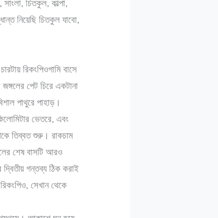
সাংলা, চিতকুল, কাল্পা,
ান্ত নিয়েছি চিতকুল যাবো,
ারটায় রিকংপিওগামি বাসে
জঙ্গলের পেট চিরে একটানা
বিশাল পাথুরে পাহাড়।
কিলোমিটার ভেতরে, এবং
কে তিব্বত শুরু। রাকচাম
ুলের শেষ বাসটি আরও
বিতীয় গন্তব্য ঠিক করাই
ে রিকংপিও, সেখান থেকে