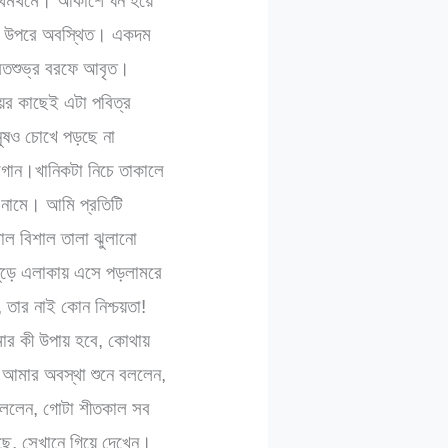
র থমথমে। আকাশে ঘন হয়ে
ফিট উপরে অবস্থিত। একদম
বেতশুভ্র বরফে আবৃত।
য়ের কাছেই এটা পবিত্র
নুষও চোখে পড়ছে না
াগান।খানিকটা নিচে তাকালে
 নামে। আমি প্রতিটি
াল বিশাল তালা ঝুলানো
তুড়ে এলাকায় এসে পড়লামরে
, তার নাই কোন নিশ্চয়তা!
মার কী উপায় হবে, কোথায়
আমার অবস্থা শুনে বললেন,
ললেন, গোটা শীতকাল সব
ে, সেখানে গিয়ে দেখেন।