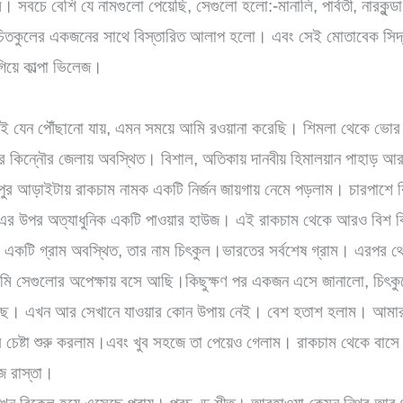
 সবচে বেশি যে নামগুলো পেয়েছি, সেগুলো হলো:-মানালি, পার্বতী, নারকুন্ডা, 
 চিতকুলের একজনের সাথে বিস্তারিত আলাপ হলো। এবং সেই মোতাবেক সিদ্ধ
িয়ে কাল্পা ভিলেজ।
 যেন পৌঁছানো যায়, এমন সময়ে আমি রওয়ানা করেছি। শিমলা থেকে ভোর চ
 কিন্নৌর জেলায় অবস্থিত। বিশাল, অতিকায় দানবীয় হিমালয়ান পাহাড় আর 
দুপুর আড়াইটায় রাকচাম নামক একটি নির্জন জায়গায় নেমে পড়লাম। চারপাশে 
। এর উপর অত্যাধুনিক একটি পাওয়ার হাউজ। এই রাকচাম থেকে আরও বিশ 
একটি গ্রাম অবস্থিত, তার নাম চিৎকুল।ভারতের সর্বশেষ গ্রাম। এরপর থে
ি সেগুলোর অপেক্ষায় বসে আছি।কিছুক্ষণ পর একজন এসে জানালো, চিৎক
ছে। এখন আর সেখানে যাওয়ার কোন উপায় নেই। বেশ হতাশ হলাম। আমার দ্
ার চেষ্টা শুরু করলাম।এবং খুব সহজে তা পেয়েও গেলাম। রাকচাম থেকে বাস
জ রাস্তা।