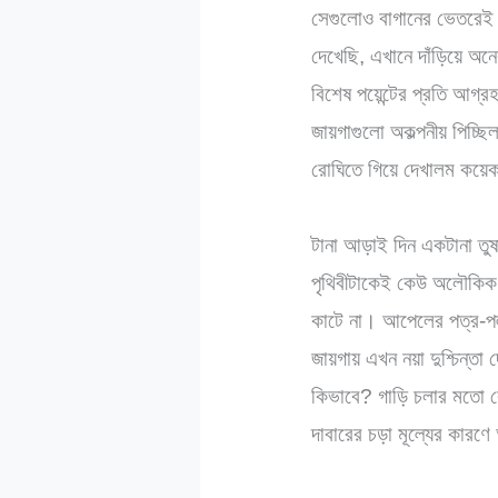
সেগুলোও বাগানের ভেতরেই ন
দেখেছি, এখানে দাঁড়িয়ে অন
বিশেষ পয়েন্টের প্রতি আগ্
জায়গাগুলো অকল্পনীয় পিচ্ছ
রোঘিতে গিয়ে দেখালম কয়ে
টানা আড়াই দিন একটানা তুষ
পৃথিবীটাকেই কেউ অলৌকিক এ
কাটে না। আপেলের পত্র-প
জায়গায় এখন নয়া দুশ্চিন্তা
কিভাবে? গাড়ি চলার মতো ক
দাবারের চড়া মূল্যের কারণ