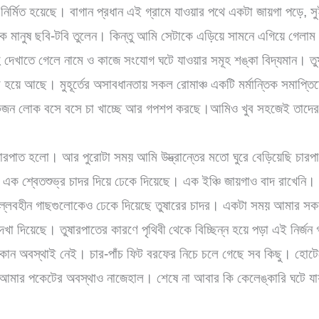
ির্মিত হয়েছে। বাগান প্রধান এই গ্রামে যাওয়ার পথে একটা জায়গা পড়ে, স
েক মানুষ ছবি-টবি তুলেন। কিন্তু আমি সেটাকে এড়িয়ে সামনে এগিয়ে গেলাম।
রহ দেখাতে গেলে নামে ও কাজে সংযোগ ঘটে যাওয়ার সমূহ শঙ্কা বিদ্যমান। ত
িল হয়ে আছে। মুহূর্তের অসাবধানতায় সকল রোমাঞ্চ একটি মর্মান্তিক সমাপ্
কজন লোক বসে বসে চা খাচ্ছে আর গপশপ করছে।আমিও খুব সহজেই তাদের
ারপাত হলো। আর পুরোটা সময় আমি উদ্ভ্রান্তের মতো ঘুরে বেড়িয়েছি চারপা
ক শ্বেতশুভ্র চাদর দিয়ে ঢেকে দিয়েছে। এক ইঞ্চি জায়গাও বাদ রাখেনি। 
ল্লবহীন গাছগুলোকেও ঢেকে দিয়েছে তুষারের চাদর। একটা সময় আমার সক
 দেখা দিয়েছে। তুষারপাতের কারণে পৃথিবী থেকে বিচ্ছিন্ন হয়ে পড়া এই নির্জ
োন অবস্থাই নেই। চার-পাঁচ ফিট বরফের নিচে চলে গেছে সব কিছু। হোটে
ে আমার পকেটের অবস্থাও নাজেহাল। শেষে না আবার কি কেলেঙ্কারি ঘটে যা