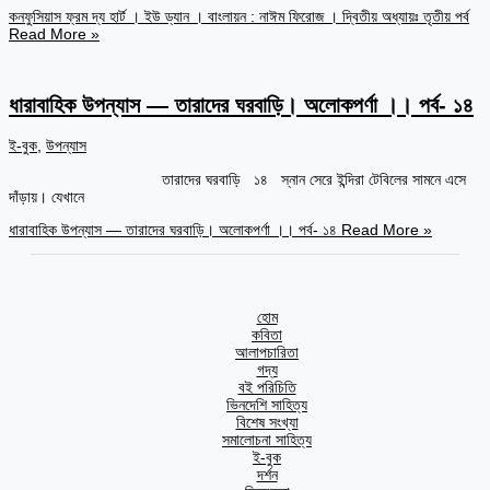
কনফুসিয়াস ফ্রম দ্য হার্ট । ইউ ড্যান । বাংলায়ন : নাঈম ফিরোজ । দ্বিতীয় অধ্যায়ঃ তৃতীয় পর্ব
Read More »
ধারাবাহিক উপন্যাস — তারাদের ঘরবাড়ি। অলোকপর্ণা ।। পর্ব- ১৪
ই-বুক
,
উপন্যাস
তারাদের ঘরবাড়ি ১৪ স্নান সেরে ইন্দিরা টেবিলের সামনে এসে
দাঁড়ায়। যেখানে
ধারাবাহিক উপন্যাস — তারাদের ঘরবাড়ি। অলোকপর্ণা ।। পর্ব- ১৪
Read More »
হোম
কবিতা
আলাপচারিতা
গদ্য
বই পরিচিতি
ভিনদেশি সাহিত্য
বিশেষ সংখ্যা
সমালোচনা সাহিত্য
ই-বুক
দর্শন