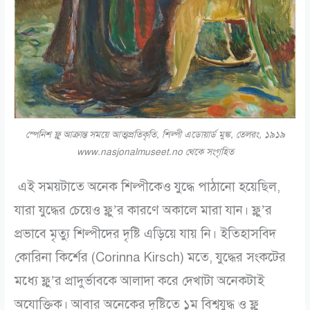
স্পেনিশ ফ্লু আক্রান্ত সময়ে আত্মপ্রতিকৃতি, শিল্পী এডোয়ার্ড মুঙ্ক, তেলরং, ১৯১৯
www.nasjonalmuseet.no থেকে সংগৃহিত
এই সময়টাতে অনেক শিল্পীকেও যুদ্ধে পাঠানো হয়েছিল,
যারা যুদ্ধের চেয়েও ফ্লু’র কারণে অকালে মারা যান। ফ্লু’র
প্রভাবে মৃত্যু শিল্পীদের দৃষ্টি এড়িয়ে যায় নি। ইতিহাসবিদ
কোরিনা কির্শের (Corinna Kirsch) মতে, যুদ্ধের সংকটের
মধ্যে ফ্লু’র প্রাদুর্ভাবকে আলাদা করে দেখাটা অনেকটাই
অযোক্তিক। আবার অনেকের দৃষ্টিতে ১ম বিশ্বযুদ্ধ ও ফ্লু