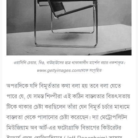
ওয়াসিলি চেয়ার, বি৩, বাউহাউসের ছাত্র থাকাকালীন মার্শেল বয়ার নকশাকৃত।
www.gettyimages.comথেকে সংগৃহিত
অপরদিকে যদি বিমূর্ততার কথা বলা হয় তবে বলা যেতে
পারে যে, যে সমস্ত শিল্পীরা এই কঠিন বাস্তবতার বিভৎসতায়
টিকে থাকার চেষ্টা করছিলেন তাঁরা যেন বিমূর্ত চর্চার মাধ্যমে
বাস্তবতা থেকে পালানোর চেষ্টা করেছেন। দ্যা মেট্রোপলিটন
মিউজিয়াম অব আর্ট-এর ফটোগ্রাফি বিভাগের কিউরেটর