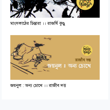
মাংসকাঠের চিন্তারা ।। রাজর্ষি কুণ্ডু
জয়নুল : অন্য চোখে ।। রাজীব দত্ত