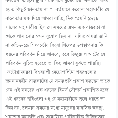
বলতেন, তাহলে ফ্লু’র সময়কালে মুঙ্কের চর্চা সর্ম্পকে আমরা
হয়ত কিছুই জানতাম না।”
বর্তমানে করোনা মহামারীর যে
বাস্তবতার মধ্য দিয়ে আমরা যাচ্ছি, ঠিক তেমনি ১৯১৮
সালের মহামারীও ছিল সে সময়ের এমন এক বাস্তবতা যা
থেকে পালানোর কোন সুযোগ ছিল না। যদিও আমরা জানি
না কভিড-১৯ শিল্পচর্চায় কিংবা শিল্পের উপস্থাপনায় কি
ধরনের পরিবর্তন নিয়ে আসবে, তবে ভিজুয়্যাল আর্টের যে
পরিবর্তন সূচিত হয়েছে তা কিন্তু আমরা বুঝতে পারছি।
ফটোগ্রাফাররা বিশ্বব্যাপী মেট্রোপলিটন শহরগুলোর
জনমানবহীন রাস্তাঘাটের যে সমস্ত ছবি প্রকাশ করছেন তাতে
যেন এই সময়ের এক ধরনের বিমর্ষ সৌন্দর্য প্রকাশিত হচ্ছে।
এই ধরনের ছবিগুলো শুধু যে মহামারীকে তুলে ধরছে তা
কিন্তু নয়, চলমান সময়ের মধ্যে মানুষের মানসিক অবস্থা,
শূন্যতার অনুভুতি এবং সামাজিক-পারিবারিক বিচ্ছিন্নতার