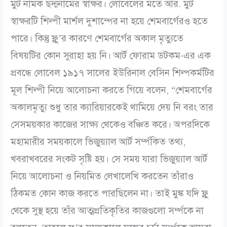
মুট নামক ছদ্মনামের স্বাক্ষর। লোবেলের মতে আর. মুট
স্বাক্ষরটি শিল্পী মার্শল দুশাম্পের না হয়ে শেমবার্গেরও হতে
পারে। কিন্তু ফ্লু’র কারণে শেমবার্গের অকাল মৃত্যুতে
বিষয়টির কোন সুরাহা হয় নি। আর্ট ফোরাম ডটকম-এর এক
প্রবন্ধে লোবেল ১৯১৭ সালের ইউরিনাল বেসিন শিল্পকর্মটির
মূল শিল্পী নিয়ে আলোচনা করতে গিয়ে বলেন, “শেমবার্গের
অকালমৃত্যু শুধু তার ক্যারিয়ারকেই থামিয়ে দেয় নি বরং তার
সেসময়কার কাজের সাক্ষ্য থেকেও বঞ্চিত করে। অপরদিকে
মহামারীর সময়কালে ভিজুয়্যাল আর্ট সর্ম্পকিত তথ্য,
খবরাখবরের সংকট সৃষ্টি হয়। সে সময় যারা ভিজুয়্যাল আর্ট
নিয়ে আলোচনা ও নিয়মিত লেখালেখি করতেন তাঁরাও
ঠিকমত কোন কাজ করতে পারছিলেন না। তাই মুঙ্ক যদি ফ্লু
থেকে সুস্থ হয়ে তাঁর আত্মপ্রতিকৃতির কাজগুলো সর্ম্পকে না