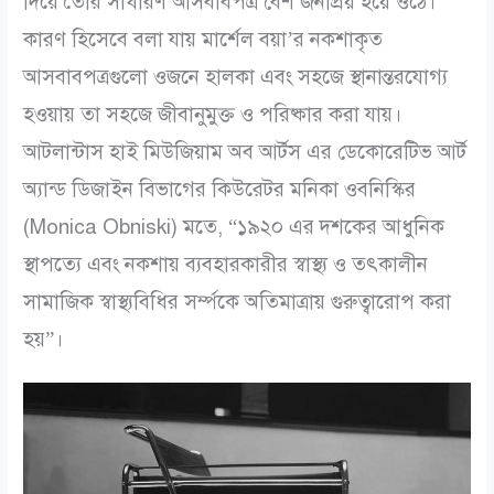
দিয়ে তৈরি সাধারণ আসবাবপত্র বেশ জনপ্রিয় হয়ে ওঠে।
কারণ হিসেবে বলা যায় মার্শেল বয়া’র নকশাকৃত
আসবাবপত্রগুলো ওজনে হালকা এবং সহজে স্থানান্তরযোগ্য
হওয়ায় তা সহজে জীবানুমুক্ত ও পরিষ্কার করা যায়।
আটলান্টাস হাই মিউজিয়াম অব আর্টস এর ডেকোরেটিভ আর্ট
অ্যান্ড ডিজাইন বিভাগের কিউরেটর মনিকা ওবনিস্কির
(Monica Obniski) মতে, “১৯২০ এর দশকের আধুনিক
স্থাপত্যে এবং নকশায় ব্যবহারকারীর স্বাস্থ্য ও তৎকালীন
সামাজিক স্বাস্থ্যবিধির সর্ম্পকে অতিমাত্রায় গুরুত্বারোপ করা
হয়”।