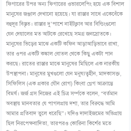
ফিগারের উপর অন্য ফিগারের ওভারলেপিং হয়ে এক বিশাল
মানুষের জঞ্জাল দেখানো হয়েছে। যা রাস্তার সাথে একেবেঁকে
বহুদূর বিস্তৃত। রাস্তার দু’পাশে নাইটক্লাব আর বিল্ডিংগুলো
যেন দেয়ালের মত আটকে রেখেছে সমগ্র জনস্রোতকে।
মানুষের ভিড়ের মাঝে একটি কফিন আড়াআড়িভাবে রাখা,
তার ওপর একটি কঙ্কাল বোতল থেকে কিছু একটা পান
করছে। রাতের রাস্তার মাঝে মানুষের মিছিলে এক নারকীয়
উপস্থাপনা। মানুষের মুখগুলো যেন মনুষ্যত্বহীন, মাদকাসক্ত,
সিফিলিস (এক প্রকার যৌন রোগ) কিংবা প্লেগ আক্রান্তে
বিমর্ষ। জর্জ গ্রস নিজের এই চিত্র সর্ম্পকে বলেন, “বর্তমান
অবস্থায় মানবতার যে পাগলপ্রায় দশা, তার বিরুদ্ধে আমি
আমার প্রতিবাদ তুলে ধরেছি”। যদিও দাদাইজমের অভিপ্রায়
ছিল নিরপেক্ষবাদিতা, তারপরও কোরিনা কির্শের মতে