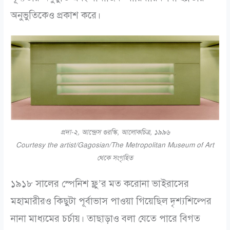
অনুভুতিকেও প্রকাশ করে।
প্রদা-২, আন্দ্রেস গুরস্কি, আলোকচিত্র, ১৯৯৬
Courtesy the artist/Gagosian/The Metropolitan Museum of Art
থেকে সংগৃহিত
১৯১৮ সালের স্পেনিশ ফ্লু’র মত করোনা ভাইরাসের
মহামারীরও কিছুটা পূর্বাভাস পাওয়া গিয়েছিল দৃশ্যশিল্পের
নানা মাধ্যমের চর্চায়। তাছাড়াও বলা যেতে পারে বিগত