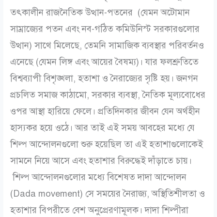
তৎকালীন রাজনৈতিক উত্থান-পতনের (যেমন অটোমান
সাম্রাজ্যের পতন এবং নব-গঠিত কমিউনিস্ট সরকারগুলোর
উত্থান) সাথে মিলেছে, তেমনি সামাজিক ব্যবস্থার পরিবর্তনও
এনেছে (যেমন লিঙ্গ এবং আয়ের বৈষম্য)। যার ফলশ্রুতিতে
বিশ্বব্যাপী বিশৃঙ্খলা, হতাশা ও নৈরাজ্যের সৃষ্টি হয়। জনগন
প্রচলিত সমাজ কাঠামো, সরকার ব্যবস্থা, নৈতিক মূল্যবোধের
ওপর আস্থা হারিয়ে ফেলে। প্রতিদিনকার জীবন যেন অর্থহীন
হাস্যকর হয়ে ওঠে। আর তাই এই সময় আবহের মধ্যে যে
শিল্প আন্দোলনগুলো শুরু হয়েছিল তা এই হতাশাগুলোকেই
সামনে নিয়ে আসে এবং হতাশার বিরুদ্ধেই দাঁড়াতে চায়।
শিল্প আন্দোলনগুলোর মধ্যে বিশেষত দাদা আন্দোলন
(Dada movement) সে সময়ের নৈরাজ্য, অস্থিতিশীলতা ও
হতাশার বিপরীতে বেশ অনুপ্রেরণামূলক। দাদা শিল্পীরা