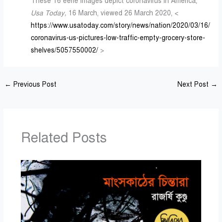
These 16 eerie images depict coronavirus in America,
Usa Today,
16 March, viewed 26 March 2020, <
https://www.usatoday.com/story/news/nation/2020/03/16/
coronavirus-us-pictures-low-traffic-empty-grocery-store-
shelves/5057550002/
>
←
Previous Post
Next Post
→
Related Posts