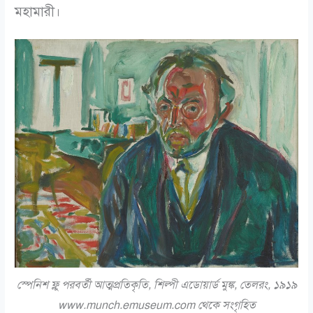
মহামারী।
স্পেনিশ ফ্লু পরবর্তী আত্মপ্রতিকৃতি, শিল্পী এডোয়ার্ড মুঙ্ক, তেলরং, ১৯১৯
www.munch.emuseum.com থেকে সংগৃহিত