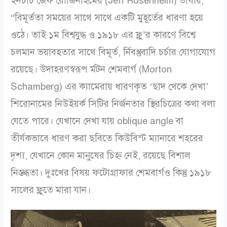
ইনচার্চ জেফ রোজিনহিমের (Jeff Rosenheim) ভাষায়,
“বিমূর্ততা সময়ের সাথে সাথে একটি মুহূর্তের ধারণা হয়ে
ওঠে। তাই ১ম বিশ্বযুদ্ধ ও ১৯১৮ এর ফ্লু’র কারণে বিশ্বে
চলমান ভয়াবহতার সাথে বিমূর্ত, র্নিবস্তুবাদি চর্চার যোগাযোগ
রয়েছে। উদাহরণস্বরূপ র্মটন শেমবার্গ (Morton
Schamberg) এর ক্যামেরায় ধারণকৃত ‘ছাদ থেকে দেখা’
শিরোনামের নিউইয়র্ক সিটির নির্জনতার স্থিরচিত্রের কথা বলা
যেতে পারে। যেখানে দেখা যায় oblique angle বা
তীর্যকভাবে ধারণ করা ছবিতে কিউবিস্ট ম্যানারে শহরের
দৃশ্য, যেখানে কোন মানুষের চিহ্ন নেই, রয়েছে বিশাল
নিস্তব্ধতা। দুঃখের বিষয় ফটোগ্রাফার শেমবার্গও কিন্তু ১৯১৮
সালের ফ্লুতে মারা যান।