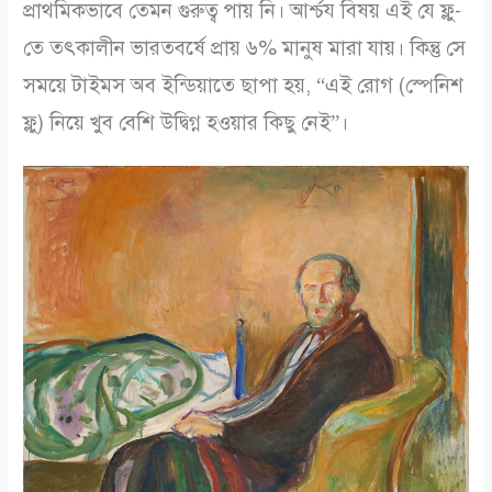
প্রাথমিকভাবে তেমন গুরুত্ব পায় নি। আর্শ্চয বিষয় এই যে ফ্লু-
তে তৎকালীন ভারতবর্ষে প্রায় ৬% মানুষ মারা যায়। কিন্তু সে
সময়ে টাইমস অব ইন্ডিয়াতে ছাপা হয়, “এই রোগ (স্পেনিশ
ফ্লু) নিয়ে খুব বেশি উদ্বিগ্ন হওয়ার কিছু নেই”।