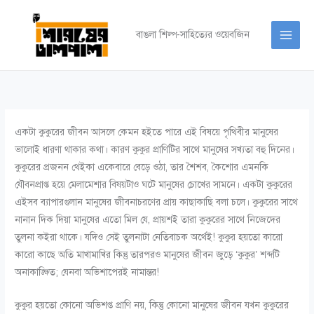
Skip
to
বাঙলা শিল্প-সাহিত্যের ওয়েবজিন
content
একটা কুকুরের জীবন আসলে কেমন হইতে পারে এই বিষয়ে পৃথিবীর মানুষের
ভালোই ধারণা থাকার কথা। কারণ কুকুর প্রাণিটির সাথে মানুষের সখ্যতা বহু দিনের।
কুকুরের প্রজনন থেইকা একেবারে বেড়ে ওঠা, তার শৈশব, কৈশোর এমনকি
যৌবনপ্রাপ্ত হয়ে মেলামেশার বিষয়টাও ঘটে মানুষের চোখের সামনে। একটা কুকুরের
এইসব ব্যাপারগুলান মানুষের জীবনাচরণের প্রায় কাছাকাছি বলা চলে। কুকুরের সাথে
নানান দিক দিয়া মানুষের এতো মিল যে, প্রায়শই তারা কুকুরের সাথে নিজেদের
তুলনা কইরা থাকে। যদিও সেই তুলনাটা নেতিবাচক অর্থেই! কুকুর হয়তো কারো
কারো কাছে অতি মাখামাখির কিন্তু তারপরও মানুষের জীবন জুড়ে ‘কুকুর’ শব্দটি
অনাকাঙ্ক্ষিত; যেনবা অভিশাপেরই নামান্তর!
কুকুর হয়তো কোনো অভিশপ্ত প্রাণি নয়, কিন্তু কোনো মানুষের জীবন যখন কুকুরের