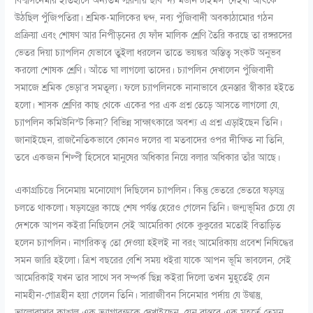
বিশ্বসিনেমার ইতিহাসে অন্যতম স্মরণীয় ছবি ‘দ্য মডার্ন টাইমস’ দেইখা আৎকে
উঠছিল পুঁজিপতিরা। শ্রমিক-মালিকের দ্বন্দ, নব্য পুঁজিবাদী অবকাঠামোর গঠন
প্রক্রিয়া এবং শোষণ আর নিপীড়নের যে ফাঁদ মালিক শ্রেণি তৈরি করছে তা রঙ্গরসের
ভেতর দিয়া চ্যাপলিন যেভাবে তুইলা ধরলেন তাতে ভয়ঙ্কর অস্তিত্ব সংকট অনুভব
করলো শোষক শ্রেণি। আঁতে ঘা লাগলো তাদের। চ্যাপলিন দেখালেন পুঁজিবাদী
সমাজে শ্রমিক ভেড়া’র সমতূল্য। ফলে চ্যাপলিনকে নানাভাবে হেনস্তার স্বীকার হইতে
হলো। শাসক শ্রেণির কাছ থেকে একের পর এক প্রশ্ন তেড়ে আসতে লাগলো যে,
চ্যাপলিন কমিউনিস্ট কিনা? বিভিন্ন সাক্ষাৎকারে অবশ্য এ প্রশ্ন এড়াইছেন তিনি।
জানাইছেন, রাজনৈতিকভাবে কোনও দলের বা মতবাদের ওপর দীক্ষিত না তিনি,
তবে একজন শিল্পী হিসেবে মানুষের অধিকার নিয়ে বলার অধিকার তাঁর আছে।
একাগ্রচিত্তে সিনেমায় মনোযোগ দিছিলেন চ্যাপলিন। কিন্তু ভেতরে ভেতরে ষড়যন্ত্র
চলতে থাকলো। ষড়যন্ত্রের কাছে শেষ পর্যন্ত হেরেও গেলেন তিনি। জন্মভূমির চেয়ে যে
দেশকে আপন কইরা নিছিলেন সেই আমেরিকা থেকে কুকুরের মতোই বিতাড়িত
হলেন চ্যাপলিন। নাগরিকত্ব তো দেওয়া হইলই না বরং আমেরিকায় প্রবেশ নিষিদ্ধের
সমন জারি হইলো। ত্রিশ বছরের বেশি সময় ধইরা যাকে আপন ভূমি ভাবলেন, সেই
আমেরিকাই যখন তার সাথে সব সম্পর্ক ছিন্ন কইরা দিলো তখন মুহূর্তেই যেন
নামহীন-গোত্রহীন হয়া গেলেন তিনি। সারাজীবন সিনেমার পর্দায় যে উদ্বাস্তু,
ভালোবাসার কাঙাল এক ভ্যাগাবন্ডকে দেখাইছেন, যেন বাস্তবে এক মুহূর্তে তেমন