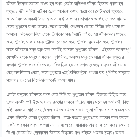
জীবন হিসেবে সমাজে চাওর হয় তখন সেইটা অভিশপ্ত জীবন হিসেবে গণনা হয়।
কুকুরের জীবন নিয়া এইসব তেনা পেচানো কথার চেয়ে বরং মোটাদাগে ‘কুকুরের
জীবন’ বলতে একটা সিদ্ধান্তে আসা যাইতে পারে। আক্ষরিক অর্থেই চোখের সামনে
যেসব কুকুরের যাপন আমরা দেইখা আসছি সেগুলোর কোনো নির্দিষ্ট রুট থাকে না
আসলে। নিজেকে নিয়া তাকে স্ট্রাগলের মধ্য দিয়াই যাইতে হয় জীবনভর। খাদ্যের
জন্য স্ট্রাগল, থাকার জন্য স্ট্রাগল, সেক্সের জন্য স্ট্রাগল, ঘুমানোর জন্য স্ট্রাগল।
মানে জীবনের সমূহ স্ট্রাগলের সমষ্টিই আসলে ‘কুকুরের জীবন’। এইরকম স্ট্রাগলপূর্ণ
সেম্পটম থাকে মানুষের মধ্যেও। পৃথিবীতে অসংখ্য মানুষকে সারা জীবন কুকুরের
মতোই স্ট্রাগল করে বাঁচতে হয়। বিতাড়িত হওয়ার প্রপঞ্চ যেহেতু মানুষের জীবনেও
সেই অনাদিকাল থেকে, ফলে কুকুরের এই বৈশিষ্ট্য খুঁজে পাওয়া যায় পৃথিবীর মানুষের
মধ্যেও। এবং তা নির্ভেজালভাবেই পাওয়া যায়।
একটা মানুষের জীবনরে যখন কেউ নির্দ্বিধায় ‘কুকুরের জীবন’ হিসেবে চিহ্নিত করে
তখন একটা স্পষ্ট ইমেজ সবার চোখের সামনে দাঁড়ায়ে যায়। মনে হয় অর্থ নাই, বিত্ত
নাই, স্বচ্ছলতা নাই এবং ঠোকর খাইতে খাইতে একটা পুরো জীবন যার পার হয়ে যায়
এমন জীবনই বোধয় কুকুরের জীবন। পাড়া-মহল্লার কুকুরগুলার আচরণ লক্ষ্য করলে
একটা পরিষ্কার ধারণা পাওয়া যায় এ ব্যাপারে। সারারাত রাস্তায়, কারো ঘরের কোনায়
কিংবা কোনো টঙ দোকানের কিনারে বিস্কুটের গন্ধ পাইতে পাইতে ঘুমায়। আবার