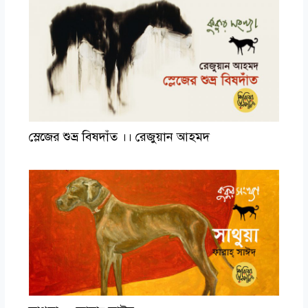
স্লেজের শুভ্র বিষদাঁত ।। রেজুয়ান আহমদ