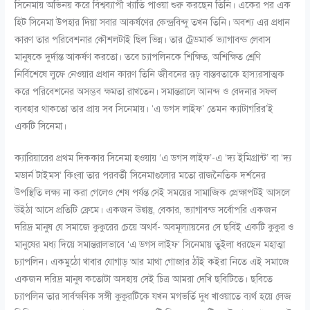
সিনেমায় অভিনয় করে বিশ্বব্যাপী খ্যাতি পাওয়া শুরু করছেন তিনি। একের পর এক
হিট সিনেমা উপহার দিয়া সবার আকর্ষণের কেন্দ্রবিন্দু তখন তিনি। অবশ্য এর প্রধান
কারণ তার পরিবেশনার কৌশলটাই ছিল ভিন্ন। তার ট্রেডমার্ক ভ্যাগাবন্ড লেবাস
মানুষকে দুর্দান্ত আকর্ষণ করতো। তবে চ্যাপলিনকে শিক্ষিত, অশিক্ষিত শ্রেণি
নির্বিশেষে লুফে নেওয়ার প্রধান কারণ তিনি জীবনের রূঢ় বাস্তবতাকে হাস্যরসাত্মক
করে পরিবেশনের অসম্ভব ক্ষমতা রাখতেন। সমান্তরালে আনন্দ ও বেদনার সফল
ব্যবহার থাকতো তার প্রায় সব সিনেমায়। ‘এ ডগস লাইফ’ তেমন ক্যাটাগরির’ই
একটি সিনেমা।
ক্যারিয়ারের প্রথম দিককার সিনেমা হওয়ায় ‘এ ডগস লাইফ’-এ ‘দ্য ইমিগ্রান্ট’ বা ‘দ্য
মডার্ন টাইমস’ কিংবা তার পরবর্তী সিনেমাগুলোর মতো রাজনৈতিক দর্শনের
উপস্থিতি লক্ষ্য না করা গেলেও শেষ পর্যন্ত সেই সময়ের সামাজিক প্রেক্ষাপটই আসলে
উইঠা আসে প্রতিটি ফ্রেমে। একজন উদ্বাস্তু, বেকার, ভ্যাগাবন্ড সর্বোপরি একজন
দরিদ্র মানুষ যে সমাজে কুকুরের চেয়ে অথর্ব- অবমূল্যায়নের সে ছবিই একটি কুকুর ও
মানুষের মধ্য দিয়ে সমান্তরালভাবে ‘এ ডগস লাইফ’ সিনেমায় তুইলা ধরছেন মহাত্মা
চ্যাপলিন। একমুঠো খাবার যোগাড় আর মাথা গোজার ঠাঁই কইরা নিতে এই সমাজে
একজন দরিদ্র মানুষ কতোটা অসহায় সেই চিত্র আমরা দেখি ছবিটিতে। ছবিতে
চ্যাপলিন তার সার্বক্ষণিক সঙ্গী কুকুরটিকে যখন মগভর্তি দুধ খাওয়াতে ব্যর্থ হয়ে লেজ