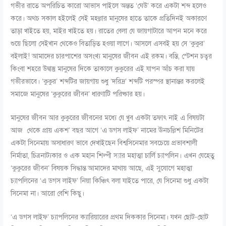
গভীর রাতে অপরিচিত কারো আভাস পাইলে অন্তত ‘ঘেউ’ করে একটা শব্দ হলেও
করে। অথচ সকাল হইলেই সেই মহল্লার মানুষের হাতে তাকে প্রতিদিনই অকারণে
তাড়া খাইতে হয়, মাইর খাইতে হয়। রাতের বেলা যে জায়গাটারে আপন মনে করে
শুয়ে ছিলো সেইখান থেকেও বিতাড়িত হওয়া লাগে। আসলে এসবই হয় সে ‘কুকুর’
বইলাই! আমাদের চারপাশের অসংখ্য মানুষের জীবন এই রকম। বস্তি, স্টেশন চত্বর
কিংবা শহরে উদ্বাস্তু মানুষের দিকে তাকালে কুকুরের এই যাপন আঁচ করা যায়
গভীরভাবে। ‘কুকুর’ শব্দটির জায়গায় শুধু ‘দরিদ্র’ শব্দটি পরস্পর স্থানান্তর করলেই
সমাজে মানুষের ‘কুকুরের জীবন’ ধারণাটি পরিষ্কার হয়।
মানুষের জীবন আর কুকুরের জীবনের মধ্যে যে খুব একটা তফাৎ নাই এ বিষয়টা
আজ থেকে প্রায় একশ’ বছর আগে ‘এ ডগস লাইফ’ নামের ঊনচল্লিশ মিনিটের
একটা সিনেমায় অসাধারণ ভাবে দেখাইছেন বিশ্বসিনেমার সবচেয়ে প্রভাবশালী
নির্মাতা, চিত্রনাট্যকার ও এক মহান শিল্পী স্যার মহাত্মা চার্লি চ্যাপলিন। এখন যেহেতু
‘কুকুরের জীবন’ বিষয়ক সিদ্ধান্ত আমাদের মাথায় আছে, এই সুযোগে মহাত্মা
চ্যাপলিনের ‘এ ডগস লাইফ’ নিয়া কিঞ্চিৎ বলা যাইতে পারে, যে সিনেমা শুধু একটা
সিনেমা না। আরো বেশি কিছু।
‘এ ডগস লাইফ’ চ্যাপলিনের ক্যারিয়ারের প্রথম দিককার সিনেমা। যখন ছোট-ছোট