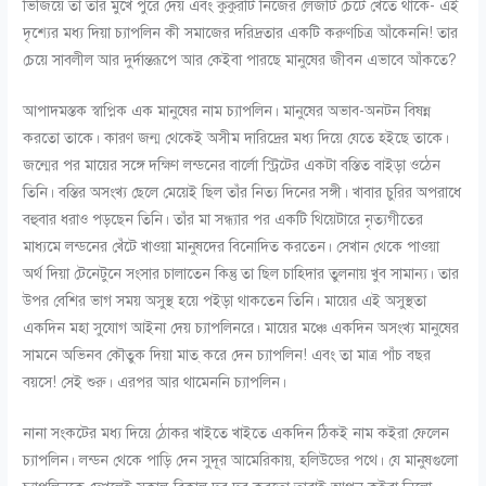
ভিজিয়ে তা তার মুখে পুরে দেয় এবং কুকুরটি নিজের লেজটি চেটে খেতে থাকে- এই
দৃশ্যের মধ্য দিয়া চ্যাপলিন কী সমাজের দরিদ্রতার একটি করুণচিত্র আঁকেননি! তার
চেয়ে সাবলীল আর দুর্দান্তরূপে আর কেইবা পারছে মানুষের জীবন এভাবে আঁকতে?
আপাদমস্তক স্বাপ্নিক এক মানুষের নাম চ্যাপলিন। মানুষের অভাব-অনটন বিষন্ন
করতো তাকে। কারণ জন্ম থেকেই অসীম দারিদ্রের মধ্য দিয়ে যেতে হইছে তাকে।
জন্মের পর মায়ের সঙ্গে দক্ষিণ লন্ডনের বার্লো স্ট্রিটের একটা বস্তিত বাইড়া ওঠেন
তিনি। বস্তির অসংখ্য ছেলে মেয়েই ছিল তাঁর নিত্য দিনের সঙ্গী। খাবার চুরির অপরাধে
বহুবার ধরাও পড়ছেন তিনি। তাঁর মা সন্ধ্যার পর একটি থিয়েটারে নৃত্যগীতের
মাধ্যমে লন্ডনের খেঁটে খাওয়া মানুষদের বিনোদিত করতেন। সেখান থেকে পাওয়া
অর্থ দিয়া টেনেটুনে সংসার চালাতেন কিন্তু তা ছিল চাহিদার তুলনায় খুব সামান্য। তার
উপর বেশির ভাগ সময় অসুস্থ হয়ে পইড়া থাকতেন তিনি। মায়ের এই অসুস্থতা
একদিন মহা সুযোগ আইনা দেয় চ্যাপলিনরে। মায়ের মঞ্চে একদিন অসংখ্য মানুষের
সামনে অভিনব কৌতুক দিয়া মাত্ করে দেন চ্যাপলিন! এবং তা মাত্র পাঁচ বছর
বয়সে! সেই শুরু। এরপর আর থামেননি চ্যাপলিন।
নানা সংকটের মধ্য দিয়ে ঠোকর খাইতে খাইতে একদিন ঠিকই নাম কইরা ফেলেন
চ্যাপলিন। লন্ডন থেকে পাড়ি দেন সুদূর আমেরিকায়, হলিউডের পথে। যে মানুষগুলো