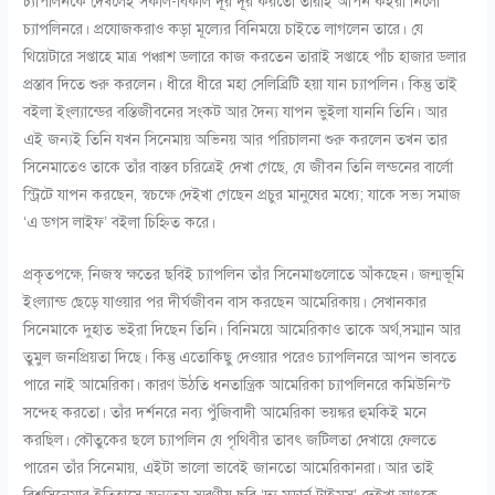
চ্যাপলিনকে দেখলেই সকাল-বিকাল দূর দূর করতো তারাই আপন কইরা নিলো
চ্যাপলিনরে। প্রযোজকরাও কড়া মূল্যের বিনিময়ে চাইতে লাগলেন তারে। যে
থিয়েটারে সপ্তাহে মাত্র পঞ্চাশ ডলারে কাজ করতেন তারাই সপ্তাহে পাঁচ হাজার ডলার
প্রস্তাব দিতে শুরু করলেন। ধীরে ধীরে মহা সেলিব্রিটি হয়া যান চ্যাপলিন। কিন্তু তাই
বইলা ইংল্যান্ডের বস্তিজীবনের সংকট আর দৈন্য যাপন ভুইলা যাননি তিনি। আর
এই জন্যই তিনি যখন সিনেমায় অভিনয় আর পরিচালনা শুরু করলেন তখন তার
সিনেমাতেও তাকে তাঁর বাস্তব চরিত্রেই দেখা গেছে, যে জীবন তিনি লন্ডনের বার্লো
স্ট্রিটে যাপন করছেন, স্বচক্ষে দেইখা গেছেন প্রচুর মানুষের মধ্যে; যাকে সভ্য সমাজ
‘এ ডগস লাইফ’ বইলা চিহ্নিত করে।
প্রকৃতপক্ষে, নিজস্ব ক্ষতের ছবিই চ্যাপলিন তাঁর সিনেমাগুলোতে আঁকছেন। জন্মভূমি
ইংল্যান্ড ছেড়ে যাওয়ার পর দীর্ঘজীবন বাস করছেন আমেরিকায়। সেখানকার
সিনেমাকে দুহাত ভইরা দিছেন তিনি। বিনিময়ে আমেরিকাও তাকে অর্থ,সম্মান আর
তুমুল জনপ্রিয়তা দিছে। কিন্তু এতোকিছু দেওয়ার পরেও চ্যাপলিনরে আপন ভাবতে
পারে নাই আমেরিকা। কারণ উঠতি ধনতান্ত্রিক আমেরিকা চ্যাপলিনরে কমিউনিস্ট
সন্দেহ করতো। তাঁর দর্শনরে নব্য পুঁজিবাদী আমেরিকা ভয়ঙ্কর হুমকিই মনে
করছিল। কৌতুকের ছলে চ্যাপলিন যে পৃথিবীর তাবৎ জটিলতা দেখায়ে ফেলতে
পারেন তাঁর সিনেমায়, এইটা ভালো ভাবেই জানতো আমেরিকানরা। আর তাই