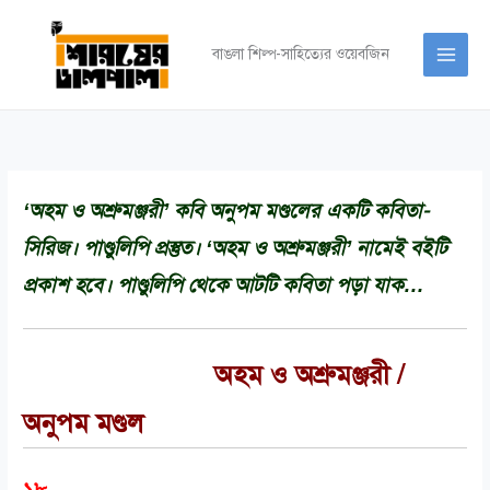
Skip
to
বাঙলা শিল্প-সাহিত্যের ওয়েবজিন
content
‘অহম ও অশ্রুমঞ্জরী’ কবি অনুপম মণ্ডলের একটি কবিতা-
সিরিজ। পাণ্ডুলিপি প্রস্তুত। ‘অহম ও অশ্রুমঞ্জরী’ নামেই বইটি
প্রকাশ হবে। পাণ্ডুলিপি থেকে আটটি কবিতা পড়া যাক…
অহম ও অশ্রুমঞ্জরী /
অনুপম মণ্ডল
১৮