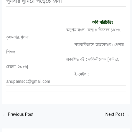
পুনর্বার ঘুমিয়ে পড়েছে যেন।
কবি পরিচিতিঃ
অনুপম মণ্ডল। জন্ম ৮ ডিসেম্বর ১৯৮৮;
কৃষ্ণনগর, খুলনা।
সমাজবিজ্ঞানে স্নাতকোত্তর। পেশায়
শিক্ষক।
প্রকাশিত বই : ডাকিনীলোক [কবিতা,
চৈতন্য, ২০১৬]
ই-মেইল :
anupamsoc@gmail.com
←
Previous Post
Next Post
→