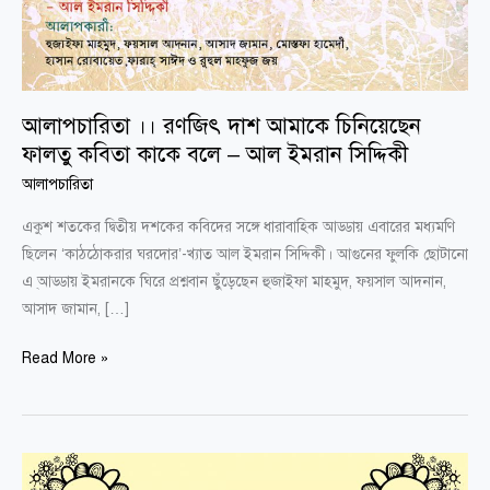
চিনিয়েছেন
ফালতু
কবিতা
কাকে
আলাপচারিতা ।। রণজিৎ দাশ আমাকে চিনিয়েছেন
বলে
ফালতু কবিতা কাকে বলে – আল ইমরান সিদ্দিকী
–
আল
আলাপচারিতা
ইমরান
একুশ শতকের দ্বিতীয় দশকের কবিদের সঙ্গে ধারাবাহিক আড্ডায় এবারের মধ্যমণি
সিদ্দিকী
ছিলেন ‘কাঠঠোকরার ঘরদোর’-খ্যাত আল ইমরান সিদ্দিকী। আগুনের ফুলকি ছোটানো
এ ্আড্ডায় ইমরানকে ঘিরে প্রশ্নবান ছুঁড়েছেন হুজাইফা মাহমুদ, ফয়সাল আদনান,
আসাদ জামান, […]
Read More »
দ্বিতীয়র