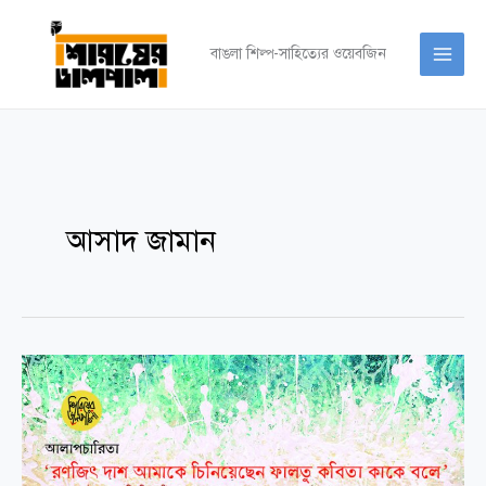
Skip
to
বাঙলা শিল্প-সাহিত্যের ওয়েবজিন
content
আসাদ জামান
আলাপচারিতা
।।
রণজিৎ
দাশ
আমাকে