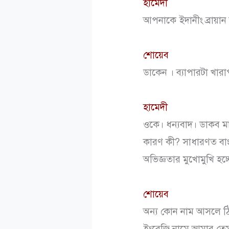
হামেদী
আপনাকে ইদানীং ব্রায়ান
শোয়েব
ডাকেন । ব্যাপারটা খারা
হামেদী
ওকে। ধন্যবাদ। ডাকব মা
কারণ কী? সাধারণত বাংল
অভিজ্ঞতার মুখোমুখি হচ্
শোয়েব
অন্য কোন নাম আসলে ঠ
ইংরেজি নামে আমার তেম