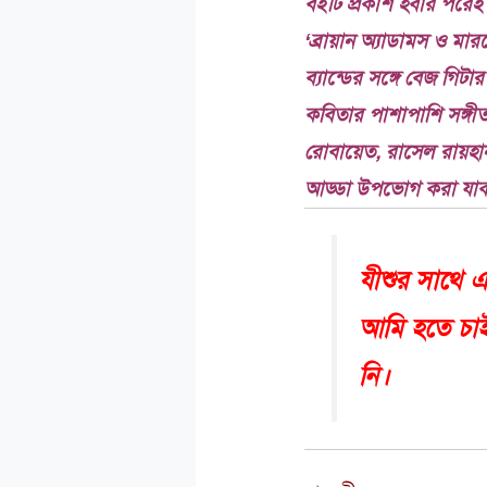
বইটি প্রকাশ হবার পরেই
‘ব্রায়ান অ্যাডামস ও ম
ব্যান্ডের সঙ্গে বেজ গি
কবিতার পাশাপাশি সঙ্গী
রোবায়েত, রাসেল রায়হান
আড্ডা উপভোগ করা য
যীশুর সাথে 
আমি হতে চা
নি।