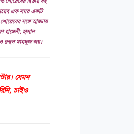
ত শোয়েবের দ্বিতীয় বই
 শোয়েব এক সময় একটি
ই শোয়েবের সঙ্গে আড্ডায়
া হামেদী, হাসান
ও রুহুল মাহফুজ জয়।
্টার। যেমন
িনি, চাইও