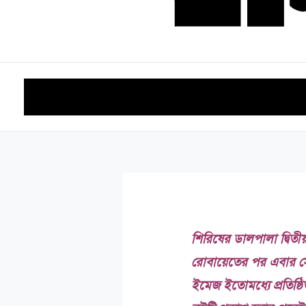
হোম
কবিতা
আলাপচারিতা
গদ্য
বই পরিচিতি
চলচ্চিত্র
শিরিষের ডালপালা দ্বিতী
রোবায়েতের পর এবার সে
ইমেজ ইতোমধ্যে প্রতিষ্ঠি