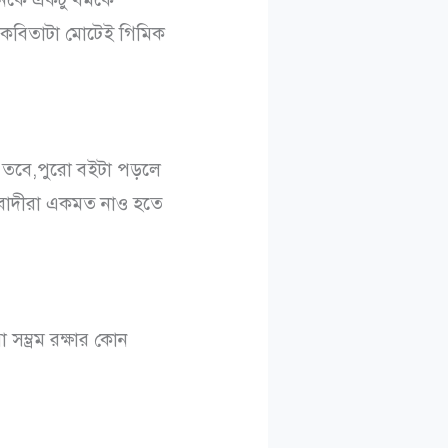
ও কবিতাটা মোটেই গিমিক
 তবে,পুরো বইটা পড়লে
্ধবাদীরা একমত নাও হতে
্ভ্রম রক্ষার কোন